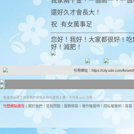
我家兩千金，一個高一、一個
還好久才會長大！
祝 有女萬事足
您好！我好！大家都很好！吃
好！減肥！
引用網址：https://city.udn.com/forum
本城市刊登之內容為作者個人自行提供上傳，不代表 udn 立場。
刊登網站廣告
︱
關於我們
︱
常見問題
︱
服務條款
︱
著作權聲明
︱
隱私權聲明
︱
客服