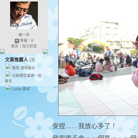
陳一中
等級：8
留言
｜
加入好友
文章推薦人
(3)
雅筑 清淨蓮台
亞斯蘭空軍第一狙
擊手
Lydia-惠貞
安捏……我放心多了！