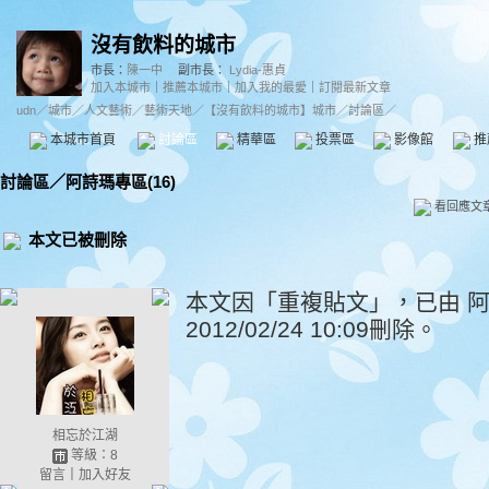
沒有飲料的城市
市長：
陳一中
副市長：
Lydia-惠貞
加入本城市
｜
推薦本城市
｜
加入我的最愛
｜
訂閱最新文章
udn
／
城市
／
人文藝術
／
藝術天地
／
【沒有飲料的城市】城市
／討論區／
本城市首頁
討論區
精華區
投票區
影像館
推
討論區
／
阿詩瑪專區(16)
看回應文
本文已被刪除
本文因「重複貼文」，已由 阿詩瑪=Ha
2012/02/24 10:09刪除。
相忘於江湖
等級：8
留言
｜
加入好友