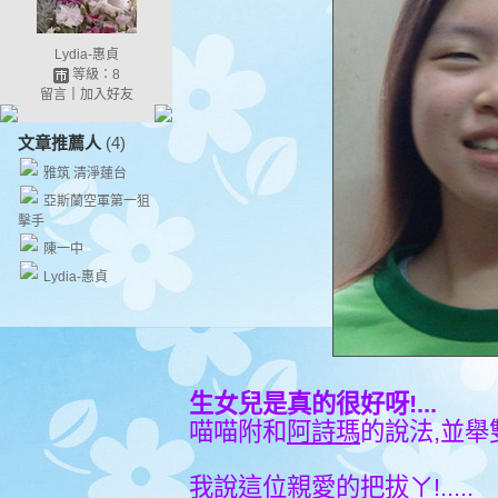
Lydia-惠貞
等級：8
留言
｜
加入好友
文章推薦人
(4)
雅筑 清淨蓮台
亞斯蘭空軍第一狙
擊手
陳一中
Lydia-惠貞
生女兒是真的很好呀!...
喵喵附和
阿詩瑪
的說法,並舉
我說這位親愛的把拔ㄚ!.....