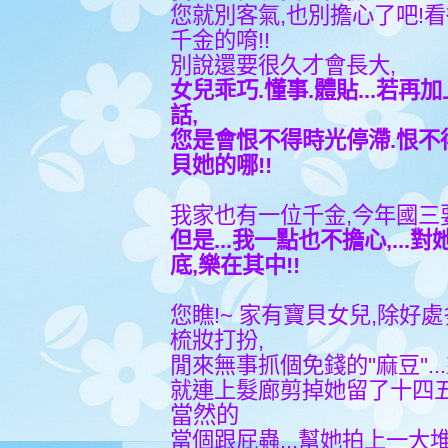
您就別客氣,也別擔心了吧!
千金的唷!!
別說還要很久才會長大,
女兒乖巧.懂事.體貼...若
話,
您是會恨不得時光停滯.恨不
貝她的哪!!
我家也有一位千金,今年國三
但是...我一點也不擔心,..
底,樂在其中!!
您瞧!~ 家有寶貝女兒,除好
梳妝打扮,
閒來無事抓個免錢的''麻豆''.
就連上髮廊剪掉她留了十四五
當然的
當個跟屁蟲...幫她拍上一大堆