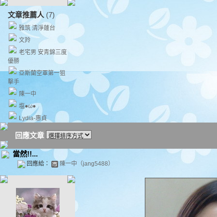
文章推薦人
(7)
雅筑 清淨蓮台
文羚
老宅男 安青錦三度
優勝
亞斯蘭空軍第一狙
擊手
陳一中
塩●ω●
Lydia-惠貞
回應文章
當然!!...
回應給：
陳一中（jang5488）