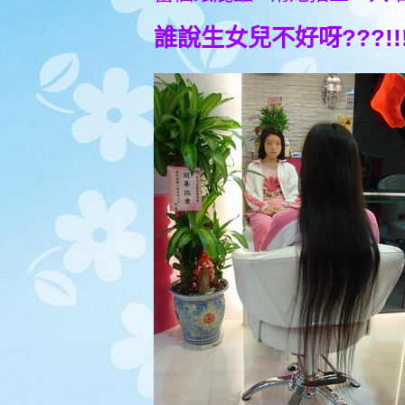
誰說生女兒不好呀???!!!.....