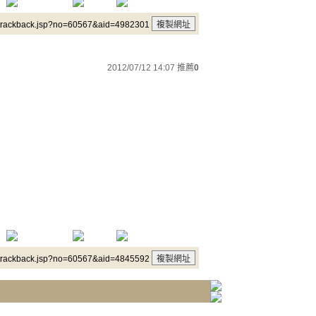
/trackback.jsp?no=60567&aid=4982301
2012/07/12 14:07
推薦
0
/trackback.jsp?no=60567&aid=4845592