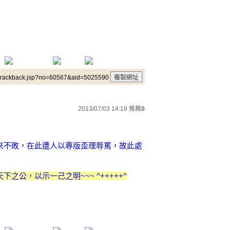
/trackback.jsp?no=60567&aid=5025590
2013/07/03 14:19
推薦
0
來不敗，在此遭人以專版歪理辱罵，故此處
公，以示一己之明~~~ ^+++++^