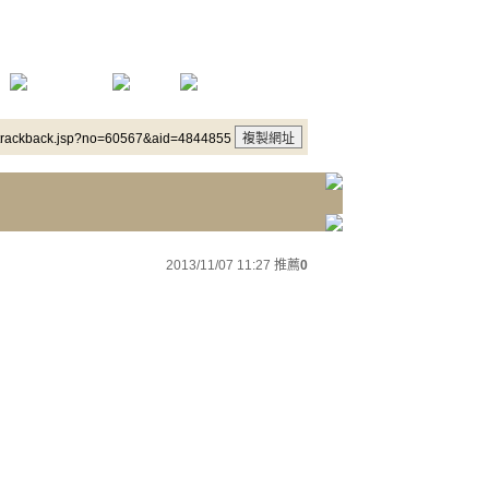
/trackback.jsp?no=60567&aid=4844855
2013/11/07 11:27
推薦
0