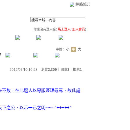
網路城邦
你還沒有登入喔(
馬上登入
/
加入會員
)
薦連結
公告區
訪客簿
市政中心
(0)
字體：
小
中
大
章
2012/07/10 16:58 瀏覽
2,309
｜回應
3
｜
推薦
1
來不敗，在此遭人以專版歪理辱罵，故此處
公，以示一己之明~~~ ^+++++^