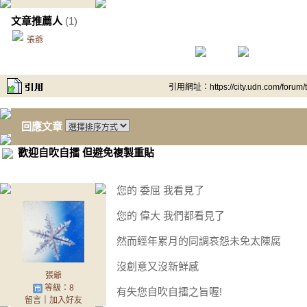
文章推薦人
(1)
張爺
引用網址：https://city.udn.com/forum
回應文章
歡迎自吹自擂 但避免複製重貼
您的 委屈 我看見了
您的 偉大 我們都看見了
然而經年累月的同調哀怨未免太陳腐
沒創意又沒新鮮感
張爺
等級：8
有失您自吹自擂之旨喔!
留言
｜
加入好友