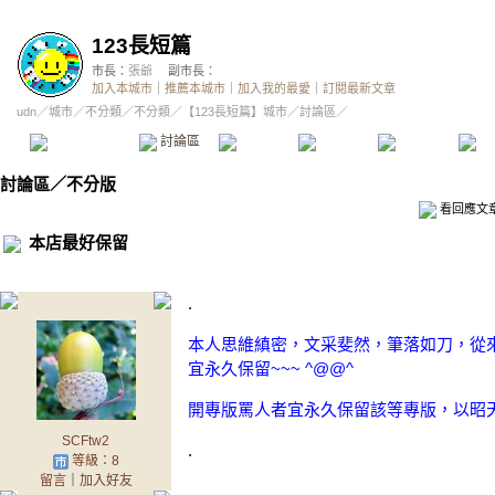
123長短篇
市長：
張爺
副市長：
加入本城市
｜
推薦本城市
｜
加入我的最愛
｜
訂閱最新文章
udn
／
城市
／
不分類
／
不分類
／
【123長短篇】城市
／討論區／
本城市首頁
討論區
精華區
投票區
影像館
推
討論區
／
不分版
看回應文
本店最好保留
.
本人思維縝密，文采斐然，筆落如刀，從
宜永久保留~~~ ^@@^
開專版罵人者宜永久保留該等專版，以昭天下之
SCFtw2
.
等級：8
留言
｜
加入好友