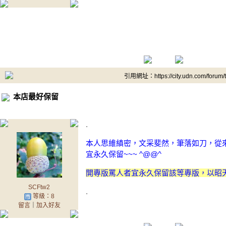
引用網址：https://city.udn.com/forum
本店最好保留
.
本人思維縝密，文采斐然，筆落如刀，從
宜永久保留~~~ ^@@^
開專版罵人者宜永久保留該等專版，以昭天下之
SCFtw2
.
等級：8
留言
｜
加入好友