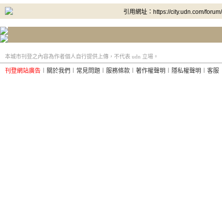
引用網址：https://city.udn.com/forum
本城市刊登之內容為作者個人自行提供上傳，不代表 udn 立場。
刊登網站廣告
︱
關於我們
︱
常見問題
︱
服務條款
︱
著作權聲明
︱
隱私權聲明
︱
客服