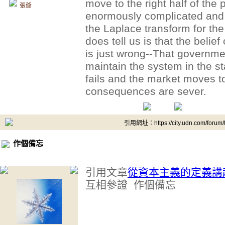
move to the right half of the
張爺
enormously complicated and i
the Laplace transform for the
does tell us is that the belie
is just wrong--That governmen
maintain the system in the s
fails and the market moves to
consequences are sever.
引用網址：https://city.udn.com/forum
作個備忘
引用文章
從資本主義的定義講
互相參證 作個備忘