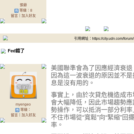
張爺
等級：8
留言
｜
加入好友
引用網址：https://city.udn.com/forum
Fed錯了
美國聯準會為了因應經濟衰退
因為這一波衰退的原因並不是
息是沒有用的。
事實上，由於次貸危機造成市
會大幅降低，因此市場趨勢應
myengeo
勢操作，可以抵消一部分利率
等級：
留言
｜
加入好友
不住市場從“寬鬆”向“緊縮”
率。