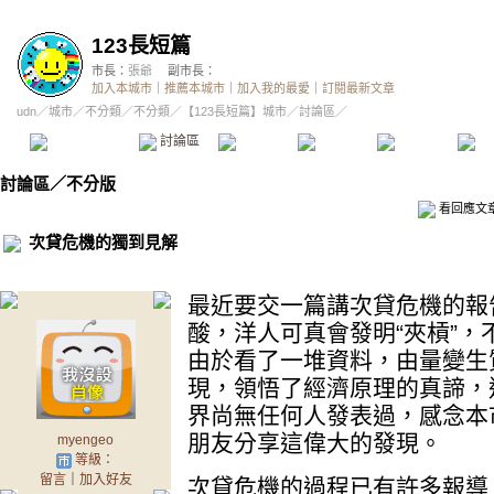
123長短篇
市長：
張爺
副市長：
加入本城市
｜
推薦本城市
｜
加入我的最愛
｜
訂閱最新文章
udn
／
城市
／
不分類
／
不分類
／
【123長短篇】城市
／討論區／
本城市首頁
討論區
精華區
投票區
影像館
推
討論區
／
不分版
看回應文
次貸危機的獨到見解
最近要交一篇講次貸危機的報
酸，洋人可真會發明“夾槓”
由於看了一堆資料，由量變生
現，領悟了經濟原理的真諦，
界尚無任何人發表過，感念本
朋友分享這偉大的發現。
myengeo
等級：
留言
｜
加入好友
次貸危機的過程已有許多報導