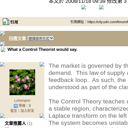
本文於
2008/11/18 09:39 修改第 3
引用網址：https://city.udn.com/forum
回應文章
What a Control Theorist would say.
The market is governed by th
demand. This law of supply 
feedback loop. As such, the
understood as part of the cla
The Control Theory teaches 
Lohengrin
等級：8
a stable region, characterize
留言
｜
加入好友
Laplace transform on the lef
The system becomes unstable
文章推薦人
(1)