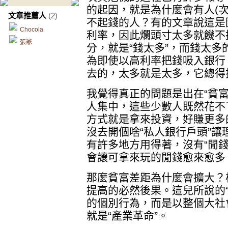
的起因，就是為什麼會有人(
文章推薦人
(2)
不起錢的人？有的文章說這是
Chocola
利率，因此爛頭寸太多就饑不
張爺
分，就是“錢太多”，而錢太
為即使以高利率把錢吸入銀行
去的，太多就是太多，它總得
我覺得真正的問題是出在“貧
人集中，這些少數人既然花不
方式就是拿來投資，好賺更多
沒去開個啥“私人銀行戶頭”
有許多地方用得著，沒有“閒錢
會讓可拿來玩的閒錢愈來愈多
那麼貧富差距為什麼會擴大？
提高的必然後果。這兒所說的
的個別行為，而是以整個大社
就是“產業革命”。