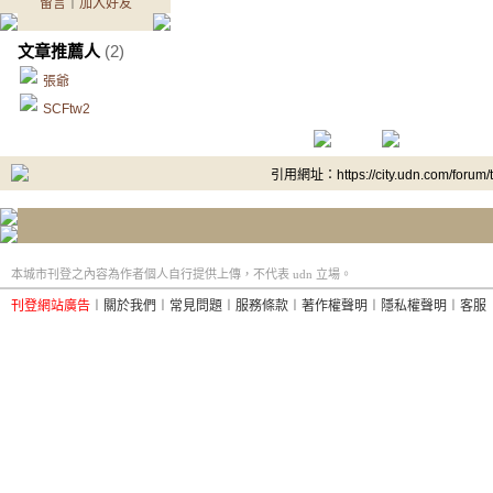
留言
｜
加入好友
文章推薦人
(2)
張爺
SCFtw2
引用網址：https://city.udn.com/forum
本城市刊登之內容為作者個人自行提供上傳，不代表 udn 立場。
刊登網站廣告
︱
關於我們
︱
常見問題
︱
服務條款
︱
著作權聲明
︱
隱私權聲明
︱
客服