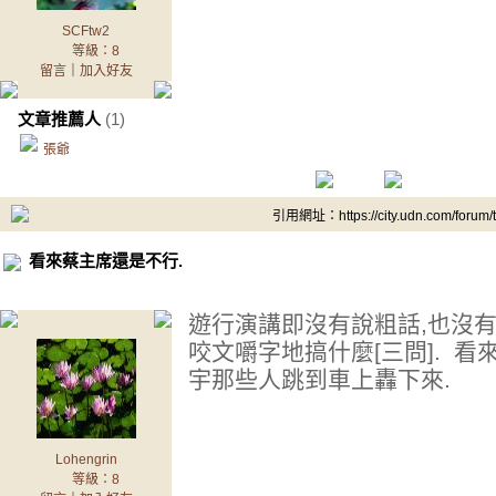
SCFtw2
等級：8
留言
｜
加入好友
文章推薦人
(1)
張爺
引用網址：https://city.udn.com/forum
看來蔡主席還是不行.
遊行演講即沒有說粗話,也沒有
咬文嚼字地搞什麼[三問]. 看
宇那些人跳到車上轟下來.
Lohengrin
等級：8