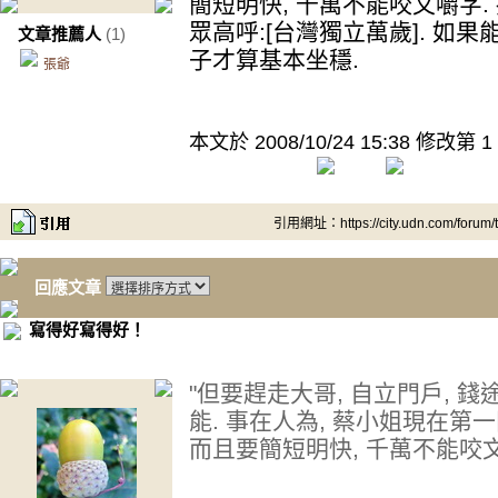
簡短明快, 千萬不能咬文嚼字.
眾高呼:[台灣獨立萬歲]. 如
文章推薦人
(1)
子才算基本坐穩.
張爺
本文於
2008/10/24 15:38 修改第 1
引用網址：https://city.udn.com/forum
回應文章
寫得好寫得好！
"但要趕走大哥, 自立門戶, 
能. 事在人為, 蔡小姐現在第
而且要簡短明快, 千萬不能咬文