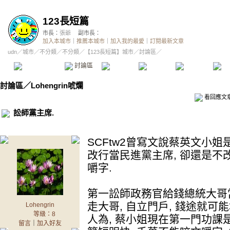
123長短篇
市長：
張爺
副市長：
加入本城市
｜
推薦本城市
｜
加入我的最愛
｜
訂閱最新文章
udn
／
城市
／
不分類
／
不分類
／
【123長短篇】城市
／討論區／
本城市首頁
討論區
精華區
投票區
影像館
推
討論區
／
Lohengrin唬爛
看回應文
訟師黨主席.
SCFtw2曾寫文說蔡英文小
改行當民進黨主席, 卻還是不改
嚼字.
第一訟師政務官給錢總統大哥當
走大哥, 自立門戶, 錢途就可能
Lohengrin
等級：8
人為, 蔡小姐現在第一門功課
留言
｜
加入好友