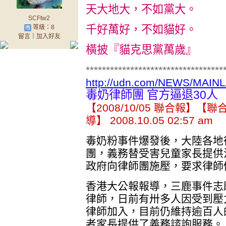
天大地大，不如黨大。
SCFtw2
千好萬好，不如貓好。
等級：8
留言
｜
加入好友
橫披『貓克思黨萬歲』
**********************************
http://udn.com/NEWS/MAIN
毒奶律師團 官方逼退30人
【2008/10/05 聯合報】
導】 2008.10.05 02:57 am
毒奶粉事件爆發後，大陸各地
團，義務替受害兒童家長提供
政府向律師團施壓，要求律師
香港大公報報導，三鹿事件志
律師，日前有卅多人因受到壓
律師加入，目前仍維持逾百人
者家長提供了義務諮詢服務。