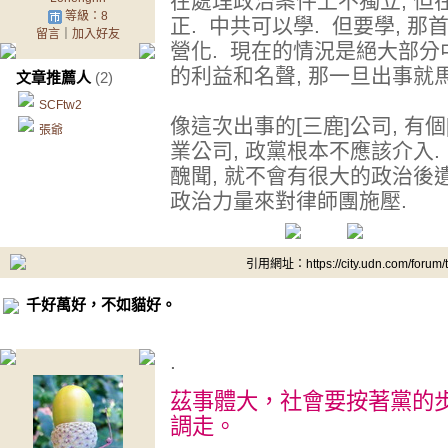
在處理政治案件上不獨立, 
等級：8
正. 中共可以學. 但要學, 
留言
｜
加入好友
營化. 現在的情況是絕大部
的利益和名聲, 那一旦出事就
文章推薦人
(2)
SCFtw2
像這次出事的[三鹿]公司, 有個
張爺
業公司, 政黨根本不應該介入.
醜聞, 就不會有很大的政治後
政治力量來對律師團施壓.
引用網址：https://city.udn.com/forum
千好萬好，不如貓好。
.
茲事體大，社會要按著黨的步
調走。