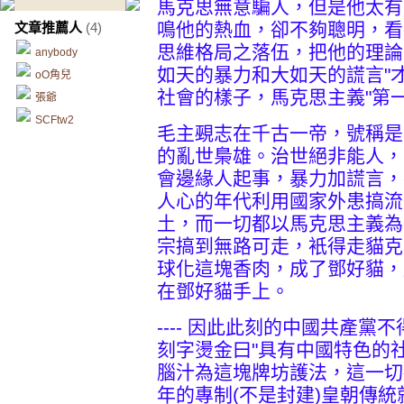
馬克思無意騙人，但是他太有
鳴他的熱血，卻不夠聰明，看
文章推薦人
(4)
思維格局之落伍，把他的理論
anybody
如天的暴力和大如天的謊言"
oO角兒
社會的樣子，馬克思主義"第
張爺
SCFtw2
毛主覡志在千古一帝，號稱是
的亂世梟雄。治世絕非能人，
會邊緣人起事，暴力加謊言，
人心的年代利用國家外患搞流
土，而一切都以馬克思主義為
宗搞到無路可走，衹得走貓克
球化這塊香肉，成了鄧好貓，
在鄧好貓手上。
---- 因此此刻的中國共產
刻字燙金曰"具有中國特色的
腦汁為這塊牌坊護法，這一切
年的專制(不是封建)皇朝傳