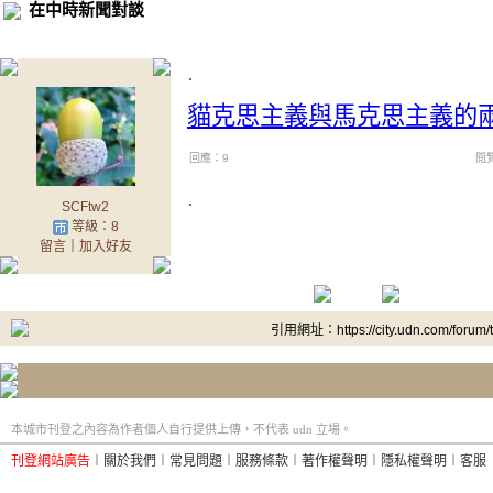
在中時新聞對談
.
貓克思主義與馬克思主義的
回應：9
閱覽
.
SCFtw2
等級：8
留言
｜
加入好友
引用網址：https://city.udn.com/forum
本城市刊登之內容為作者個人自行提供上傳，不代表 udn 立場。
刊登網站廣告
︱
關於我們
︱
常見問題
︱
服務條款
︱
著作權聲明
︱
隱私權聲明
︱
客服