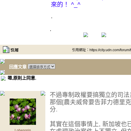
來的！ ^_^
.
.
引用網址：https://city.udn.com/forum
回應文章
嗯,原則上同意.
不過專制政權要搞獨立的司法
那個[農夫威脅要告菲力德里
分.
其實在這個事情上, 新加坡也
Lohengrin