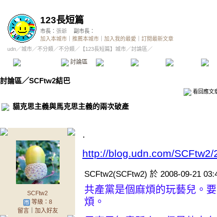
123長短篇
市長：
張爺
副市長：
加入本城市
｜
推薦本城市
｜
加入我的最愛
｜
訂閱最新文章
udn
／
城市
／
不分類
／
不分類
／
【123長短篇】城市
／討論區／
本城市首頁
討論區
精華區
投票區
影像館
推
討論區
／
SCFtw2結巴
看回應文
貓克思主義與馬克思主義的兩次破產
.
http://blog.udn.com/SCFtw2
SCFtw2(SCFtw2) 於 2008-09-21 0
共產黨是個麻煩的玩藝兒。要
SCFtw2
煩。
等級：8
留言
｜
加入好友