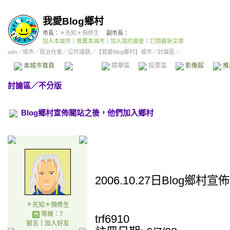
我愛Blog鄉村
市長：
＊先知＊預修生
副市長：
加入本城市
｜
推薦本城市
｜
加入我的最愛
｜
訂閱最新文章
udn
／
城市
／
政治社會
／
公共議題
／
【我愛Blog鄉村】城市
／討論區／
本城市首頁
討論區
精華區
投票區
影像館
推
討論區
／
不分版
Blog鄉村宣佈關站之後，他們加入鄉村
2006.10.27日Blog鄉
＊先知＊預修生
等級：7
trf6910
留言
｜
加入好友