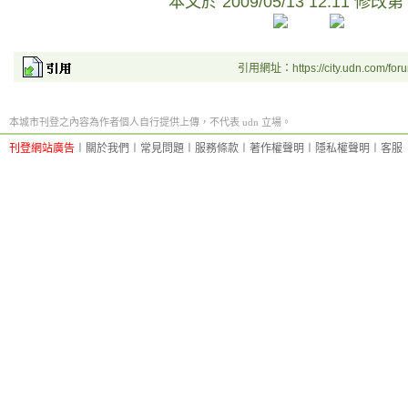
本文於
2009/05/13 12:11 修改第
引用網址：https://city.udn.com/for
本城市刊登之內容為作者個人自行提供上傳，不代表 udn 立場。
刊登網站廣告
︱
關於我們
︱
常見問題
︱
服務條款
︱
著作權聲明
︱
隱私權聲明
︱
客服