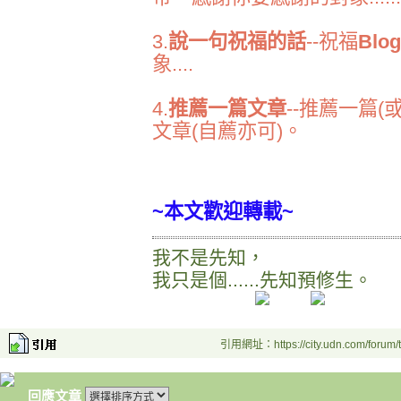
3.
說一句祝福的話
--祝福
Bl
象....
4.
推薦一篇文章
--推薦一篇(
文章(自薦亦可)。
~本文歡迎轉載~
我不是先知，
我只是個......先知預修生。
引用網址：https://city.udn.com/forum
回應文章