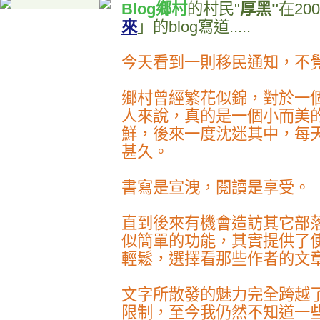
Blog鄉村
的村民"
厚黑"
在20
來
」的blog寫道.....
今天看到一則移民通知，不
鄉村曾經繁花似錦，對於一
人來說，真的是一個小而美
鮮，後來一度沈迷其中，每
甚久。
書寫是宣洩，閱讀是享受。
直到後來有機會造訪其它部
似簡單的功能，其實提供了
輕鬆，選擇看那些作者的文
文字所散發的魅力完全跨越
限制，至今我仍然不知道一