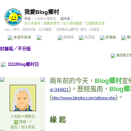
我愛Blog鄉村
市長：
＊先知＊預修生
副市長：
加入本城市
｜
推薦本城市
｜
加入我的最愛
｜
訂閱最新文章
udn
／
城市
／
政治社會
／
公共議題
／
【我愛Blog鄉村】城市
／討論區／
本城市首頁
討論區
精華區
投票區
影像館
推
討論區
／
不分版
看回應文
1111Blog鄉村日
兩年前的今天，
Blog鄉村
宣
)。歷經風雨，
Blog
d=344821
(
)。
http://www.blogtw.com/allnew.php
＊先知＊預修生
緣 起
等級：7
留言
｜
加入好友