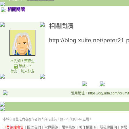
相關閱讀
相關閱讀
http://blog.xuite.net/peter2
＊先知＊預修生
等級：7
留言
｜
加入好友
引用網址：https://city.udn.com/forum
本城市刊登之內容為作者個人自行提供上傳，不代表 udn 立場。
刊登網站廣告
︱
關於我們
︱
常見問題
︱
服務條款
︱
著作權聲明
︱
隱私權聲明
︱
客服