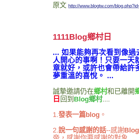
原文
http://www.blogtw.com/blog.php?i
1111Blog鄉村日
... 如果能夠再次看到像
人開心的事啊！只要一天
章就好，或許也會帶給許
夢重溫的喜悅。 ...
誠摯邀請仍在
鄉村
和已離開
日
回到
Blog鄉村
....
1.
發表一篇blog
。
2.
說一句感謝的話
--感謝
Blo
帝，感謝你要感謝的對象......