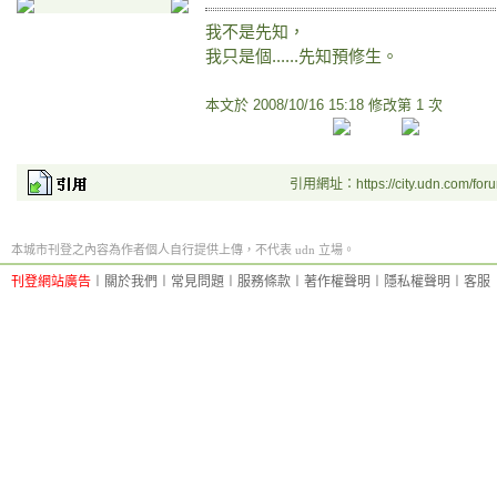
我不是先知，
我只是個......先知預修生。
本文於
2008/10/16 15:18 修改第 1 次
引用網址：https://city.udn.com/for
本城市刊登之內容為作者個人自行提供上傳，不代表 udn 立場。
刊登網站廣告
︱
關於我們
︱
常見問題
︱
服務條款
︱
著作權聲明
︱
隱私權聲明
︱
客服