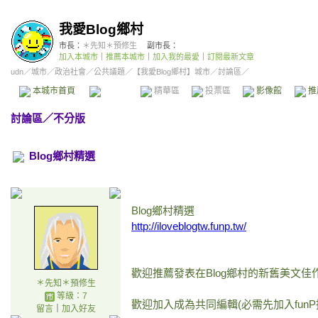
我愛Blog鄉村
市長：
＊先知＊預修生
副市長：
加入本城市
｜
推薦本城市
｜
加入我的最愛
｜
訂閱最新文章
udn
／
城市
／
政治社會
／
公共議題
／
【我愛Blog鄉村】城市
／討論區／
本城市首頁
討論區
精華區
投票區
影像館
推
討論區
／
不分版
Blog鄉村精選
Blog鄉村精選
http://iloveblogtw.funp.tw/
歡迎推薦發表在Blog鄉村的新舊美文佳
＊先知＊預修生
等級：7
歡迎加入成為共同編輯(必需先加入fun
留言
｜
加入好友