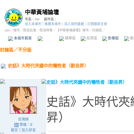
中華黃埔論壇
市長：
Abr
副市長：
加入本城市
｜
推薦本城市
｜
加入我的最愛
｜
訂閱最新文章
udn
／
城市
／
政治社會
／
政治時事
／
【中華黃埔論壇】城市
／討論區／
本城市首頁
討論區
精華區
投票區
影像館
推
討論區
／
不分版
史話》大時代夾縫中的犧牲者（劉良昇）
史話》大時代夾縫中的犧牲者（劉良昇）
史話》大時代夾
昇）
台灣妹
等級：8
留言
｜
加入好友