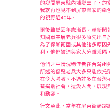
的鄉間屏東縣內埔鄉去了，約當1
我就再也見不到屏東榮家的綠
的視野近40年。
爾後雖然因年歲漸長，藉新聞
知國軍基層老兵很多原先出自
為了保鄉衛國或其他諸多原因
利，他們被迫與家人分離乖隔
他們之中情況稍佳者在台灣組
所述的傷殘老兵大多只能依托
在令人唏噓。不過許多在台灣
蓄捐助社會，遺愛人間，展現
和動容。
行文至此，當年在屏東街頭躑