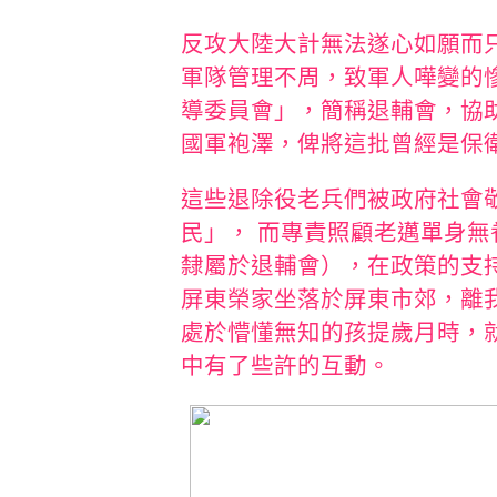
反攻大陸大計無法遂心如願而
軍隊管理不周，致軍人嘩變的
導委員會」，簡稱退輔會，協
國軍袍澤，俾將這批曾經是保
這些退除役老兵們被政府社會
民」， 而專責照顧老邁單身
隸屬於退輔會），在政策的支
屏東榮家坐落於屏東市郊，離我
處於懵懂無知的孩提歲月時，
中有了些許的互動。