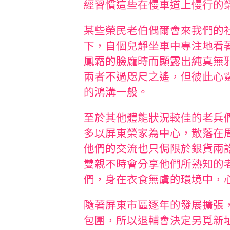
經習慣這些在慢車道上慢行的
某些榮民老伯偶爾會來我們的
下，自個兒靜坐車中專注地看
鳳霜的臉龐時而顯露出純真無
兩者不過咫尺之遙，但彼此心
的鴻溝一般。
至於其他體能狀況較佳的老兵
多以屏東榮家為中心，散落在
他們的交流也只侷限於銀貨兩
雙親不時會分享他們所熟知的
們，身在衣食無虞的環境中，
隨著屏東市區逐年的發展擴張
包圍，所以退輔會決定另覓新