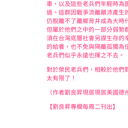
車，以及這些老兵們年輕時為
過。這群因戰爭流離顛沛產生
仍脫離不了離鄉背井成為大時
但屬於他們之中的一部分弱勢
須在台灣底層社會另謀生存的
的給養，也不免與隔離孤獨為
老兵們似乎永遠也揮之不去。
對於榮民老兵們，相較於他們
太有限了！
（作者劉良昇現居現居美國德
【劉良昇專欄每周二刊出】