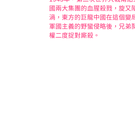
國兩大集團的血腥殺戮，旋又
渦，東方的巨龍中國在這個變
軍國主義的野蠻侵略後，兄弟
權二度捉對廝殺。