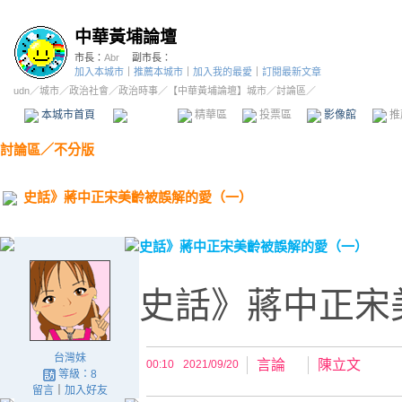
中華黃埔論壇
市長：
Abr
副市長：
加入本城市
｜
推薦本城市
｜
加入我的最愛
｜
訂閱最新文章
udn
／
城市
／
政治社會
／
政治時事
／
【中華黃埔論壇】城市
／討論區／
本城市首頁
討論區
精華區
投票區
影像館
推
討論區
／
不分版
史話》蔣中正宋美齡被誤解的愛（一）
史話》蔣中正宋美齡被誤解的愛（一）
史話》蔣中正宋
台灣妹
言論
陳立文
00:10
2021/09/20
等級：8
留言
｜
加入好友