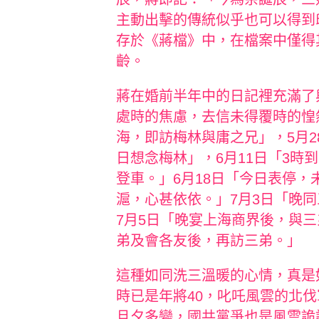
主動出擊的傳統似乎也可以得到
存於《蔣檔》中，在檔案中僅得
齡。
蔣在婚前半年中的日記裡充滿了
處時的焦慮，去信未得覆時的惶然
海，即訪梅林與庸之兄」，5月2
日想念梅林」，6月11日「3時
登車。」6月18日「今日表停，
滬，心甚依依。」7月3日「晚
7月5日「晚宴上海商界後，與三
弟及會各友後，再訪三弟。」
這種如同洗三溫暖的心情，真是
時已是年將40，叱吒風雲的北
旦夕多變，國共黨爭也是風雲詭