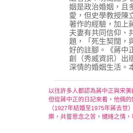
姻是政治婚姻，且
愛，但史學教授陳
著作的經驗，加上
夫妻有共同信仰、
題，「死生契闊，
好的註腳。《蔣中
創（秀威資訊）出
深情的婚姻生活。
以往許多人都認為蔣中正與宋美
但從蔣中正的日記來看，他倆的
（1927年結婚至1975年蔣
樂，共嘗思念之苦，繾綣之情，