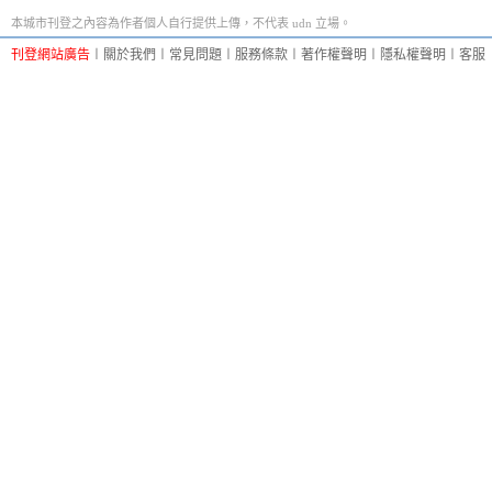
本城市刊登之內容為作者個人自行提供上傳，不代表 udn 立場。
刊登網站廣告
︱
關於我們
︱
常見問題
︱
服務條款
︱
著作權聲明
︱
隱私權聲明
︱
客服