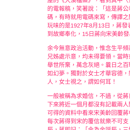
屋的《大溪檔案》，看到其中〈
的電報稿，笑著說：「這是蔣公
碼，有時就用電碼來寫，傳譯之
玩味的是1927年8月13日，
到故鄉奉化，15日蔣向宋美齡
余今無意政治活動，惟念生平傾
兄姊處示意，均未得要領。當時
舉世所棄，萬念灰絕。曩日之百
如幻夢。獨對於女士才華容德，
人，女士視之，謂如何耳！
一般被稱為求婚信，不過，從蔣
下來將近一個月都沒有記載兩人
可得的資料中看來宋美齡回覆蔣
每次蔣得到宋的覆信就樂不可支，
辰，蔣即記：「今為余誕辰，三