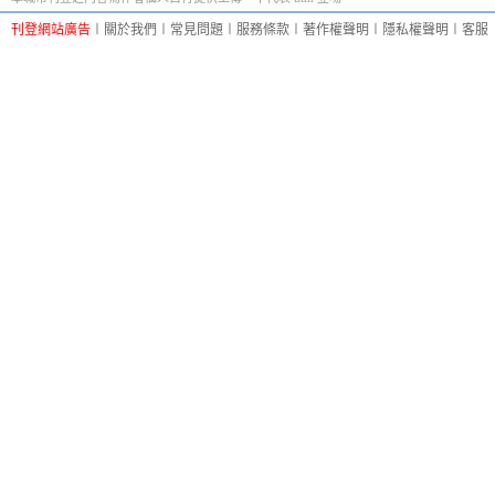
刊登網站廣告
︱
關於我們
︱
常見問題
︱
服務條款
︱
著作權聲明
︱
隱私權聲明
︱
客服