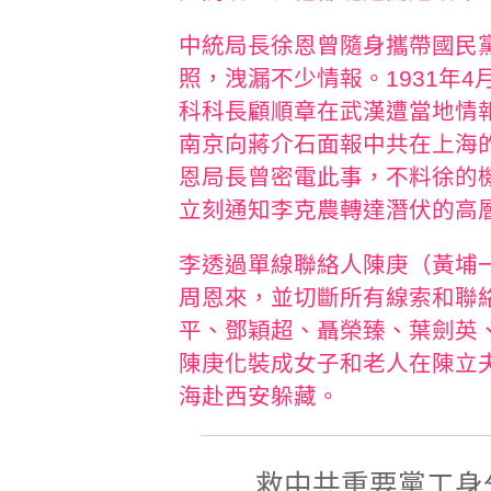
中統局長徐恩曾隨身攜帶國民
照，洩漏不少情報。1931年
科科長顧順章在武漢遭當地情
南京向蔣介石面報中共在上海
恩局長曾密電此事，不料徐的
立刻通知李克農轉達潛伏的高
李透過單線聯絡人陳庚（黃埔
周恩來，並切斷所有線索和聯
平、鄧穎超、聶榮臻、葉劍英
陳庚化裝成女子和老人在陳立
海赴西安躲藏。
救中共重要黨工身