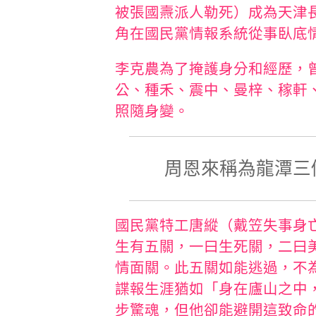
被張國燾派人勒死）成為天津
角在國民黨情報系統從事臥底
李克農為了掩護身分和經歷，
公、種禾、震中、曼梓、稼軒
照隨身變。
周恩來稱為龍潭三
國民黨特工唐縱（戴笠失事身
生有五關，一曰生死關，二曰
情面關。此五關如能逃過，不
諜報生涯猶如「身在廬山之中
步驚魂，但他卻能避開這致命