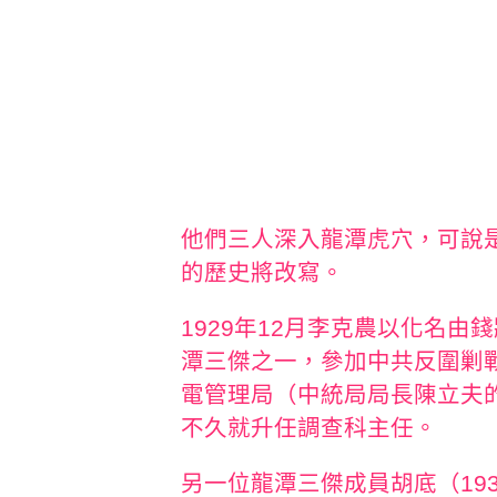
他們三人深入龍潭虎穴，可說
的歷史將改寫。
1929年12月李克農以化名
潭三傑之一，參加中共反圍剿
電管理局（中統局局長陳立夫
不久就升任調查科主任。
另一位龍潭三傑成員胡底（19