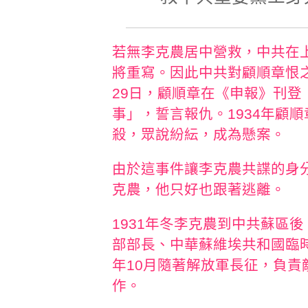
若無李克農居中營救，中共在
將重寫。因此中共對顧順章恨之
29日，顧順章在《申報》刊
事」，誓言報仇。1934年顧
殺，眾說紛紜，成為懸案。
由於這事件讓李克農共諜的身
克農，他只好也跟著逃離。
1931年冬李克農到中共蘇區
部部長、中華蘇維埃共和國臨時
年10月隨著解放軍長征，負
作。