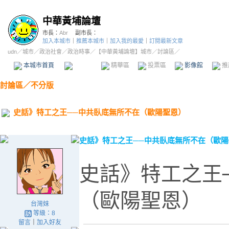
中華黃埔論壇
市長：
Abr
副市長：
加入本城市
｜
推薦本城市
｜
加入我的最愛
｜
訂閱最新文章
udn
／
城市
／
政治社會
／
政治時事
／
【中華黃埔論壇】城市
／討論區／
本城市首頁
討論區
精華區
投票區
影像館
推
討論區
／
不分版
史話》特工之王──中共臥底無所不在（歐陽聖恩）
史話》特工之王──中共臥底無所不在（歐
史話》特工之王
（歐陽聖恩）
台灣妹
等級：8
留言
｜
加入好友