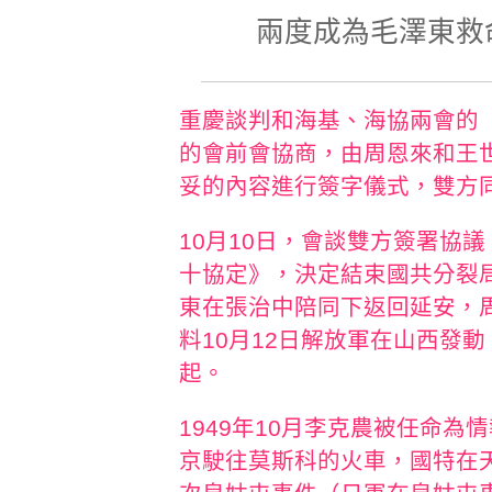
兩度成為毛澤東救
重慶談判和海基、海協兩會的
的會前會協商，由周恩來和王
妥的內容進行簽字儀式，雙方
10月10日，會談雙方簽署協
十協定》，決定結束國共分裂局
東在張治中陪同下返回延安，
料10月12日解放軍在山西發
起。
1949年10月李克農被任命為
京駛往莫斯科的火車，國特在