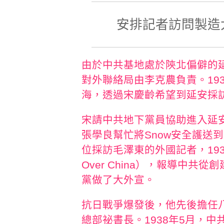
安排記者訪問製造
由於中共基地處於陝北偏僻的
對外聯絡局由李克農負責。1936
海，透過宋慶齡希望到延安採
宋請中共地下黨員協助進入延
張學良幫忙將Snow安全護送到
位採訪毛澤東的外國記者，1937
Over China），報導中共
黨做了大外宣。
抗日戰爭爆發後，他先後擔任
總部祕書長。1938年5月，