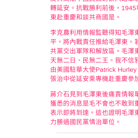
轉延安。抗戰勝利前後，1945
東赴重慶和談共商國是。
李克農利用情報監聽得知毛澤
平，將內戰責任推給毛澤東。
共黨交出軍隊和解放區。毛澤
天無二日、民無二王。我不信
由美國駐華大使Patrick H
張治中從延安乘專機赴重慶參加
蔣介石見到毛澤東後痛責情報
獲悉的消息是毛不會也不敢到
表示即將到達。這也證明毛澤
力勝過國民黨情治單位。