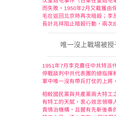
次皇姑屯事件（日軍在皇姑屯
而失敗。1950年2月又截獲
毛在返回北京時再次暗殺；李
長計兆祥阻止暗殺行動，兩次
唯一沒上戰場被授
1951年7月李克農任中共特
停戰談判中共代表團的總指揮和
軍中唯一沒有帶兵打仗的上將
相較國民黨與共產黨兩大特工
有特工的天賦，衷心效忠領導
責情治機構，且握有先斬後奏