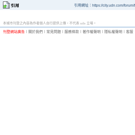
引用網址：https://city.udn.com/forum
本城市刊登之內容為作者個人自行提供上傳，不代表 udn 立場。
刊登網站廣告
︱
關於我們
︱
常見問題
︱
服務條款
︱
著作權聲明
︱
隱私權聲明
︱
客服