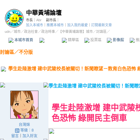
中華黃埔論壇
市長：
Abr
副市長：
加入本城市
｜
推薦本城市
｜
加入我的最愛
｜
訂閱最新文章
udn
／
城市
／
政治社會
／
政治時事
／
【中華黃埔論壇】城市
／討論區／
本城市首頁
討論區
精華區
投票區
影像館
推
討論區
／
不分版
學生赴陸激增 建中武陵校長被關切！新聞瞭望－教育白色恐怖 
學生赴陸激增 建中武陵校長被關切！新聞瞭
學生赴陸激增 建中武陵
色恐怖 綠開民主倒車
台灣妹
等級：8
留言
｜
加入好友