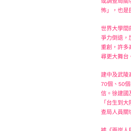
或調查局關
怖」，也是
世界大學間
爭力倒退，
重創，許多
尋更大舞台
建中及武陵
70個、5
信。徐建國
「台生到大
查局人員關
據《兩岸人