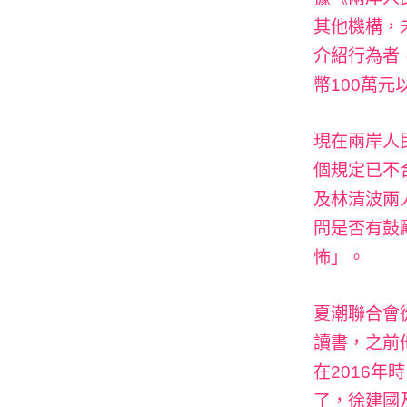
其他機構，
介紹行為者
幣100萬元
現在兩岸人
個規定已不
及林清波兩
問是否有鼓
怖」。
夏潮聯合會從
讀書，之前
在2016
了，徐建國