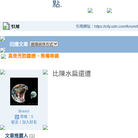
點
.
引用網址：https://city.udn.com/forum
回應文章
真是荒腔離譜，喪權辱國
比陳水扁還遭
Bravo!
等級：5
留言
｜
加入好友
文章推薦人
(1)