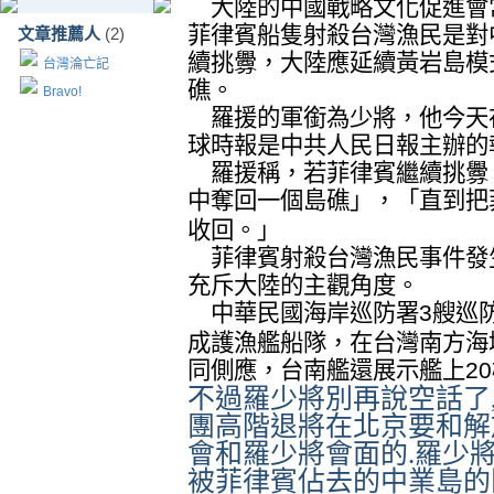
大陸的中國戰略文化促進會
菲律賓船隻射殺台灣漁民是對
文章推薦人
(2)
續挑釁，大陸應延續黃岩島模
台灣淪亡記
礁。
Bravo!
羅援的軍銜為少將，他今天
球時報是中共人民日報主辦的
羅援稱，若菲律賓繼續挑釁
中奪回一個島礁」，「直到把
收回。」
菲律賓射殺台灣漁民事件發
充斥大陸的主觀角度。
中華民國海岸巡防署
艘巡
3
成護漁艦船隊，在台灣南方海
同側應，台南艦還展示艦上
20
不過羅少將別再說空話了
團高階退將在北京要和解
會和羅少將會面的
.
羅少
被菲律賓佔去的中業島的