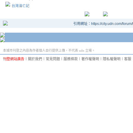
台灣淪亡記
引用網址：https://city.udn.com/forum
本城市刊登之內容為作者個人自行提供上傳，不代表 udn 立場。
刊登網站廣告
︱
關於我們
︱
常見問題
︱
服務條款
︱
著作權聲明
︱
隱私權聲明
︱
客服