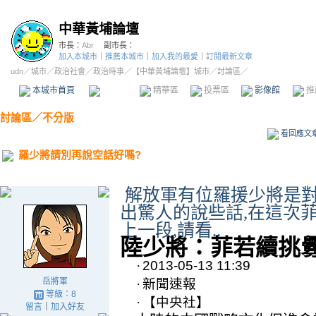
中華黃埔論壇
市長：
Abr
副市長：
加入本城市
｜
推薦本城市
｜
加入我的最愛
｜
訂閱最新文章
udn
／
城市
／
政治社會
／
政治時事
／
【中華黃埔論壇】城市
／討論區／
本城市首頁
討論區
精華區
投票區
影像館
推
討論區
／
不分版
看回應文
羅少將請別再說空話好嗎?
解放軍有位羅援少將是
出驚人的說些話
,
在這次
上一段
,
請看
..
陸少將：菲若續挑
·
2013-05-13 11:39
新聞速報
岳將軍
·
等級：8
【中央社】
·
留言
｜
加入好友