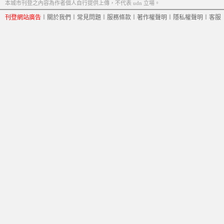
本城市刊登之內容為作者個人自行提供上傳，不代表 udn 立場。
刊登網站廣告
︱
關於我們
︱
常見問題
︱
服務條款
︱
著作權聲明
︱
隱私權聲明
︱
客服