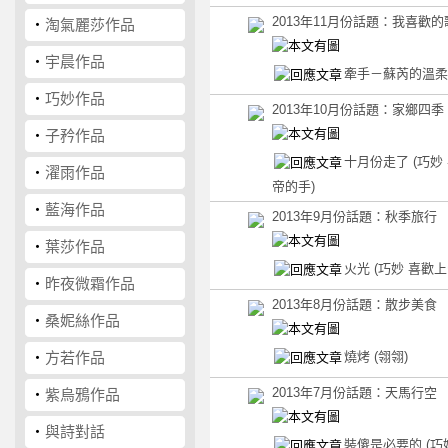
2013年11月份話題：我喜歡的
‧
淘氣麗莎作品
‧
宇晨作品
牽手－蘇芮的溫
‧
巧妙作品
2013年10月份話題：家鄉四季
‧
子矜作品
十月份走了
(巧妙
‧
濯雨作品
帝的手)
‧
藍海作品
2013年9月份話題：秋季旅行
‧
葉莎作品
火光
(巧妙 喜歡上
‧
昨夜微霜作品
2013年8月份話題：散步美食
‧
桑妮絲作品
燒烤
(翎翎)
‧
方若作品
2013年7月份話題：天馬行空
‧
紫烏鴉作品
‧
與詩對話
裝傻是必要的
(巧