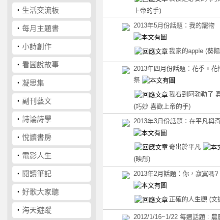
‧
生活交流板
上帝的手)
2013年5月份話題：我的寵物
‧
每月主題書
‧
小詩創作
我家的apple
(葵陽
‧
看圖說故事
2013年四月份話題：花季。花
祭
‧
凝思集
我看到阿勃勒了 
‧
副刊藝文
(巧妙 喜歡上帝的手)
‧
詩論詩學
2013年3月份話題：在平凡與
‧
悅讀書房
奇出於平凡
‧
電影人生
(映彤)
‧
閱讀筆記
2013年2月話題：你，寂寞嗎?
‧
好歌大家聽
正確的人生觀
(文
‧
海天遊蹤
2012/1/16~1/22 每週話題 :