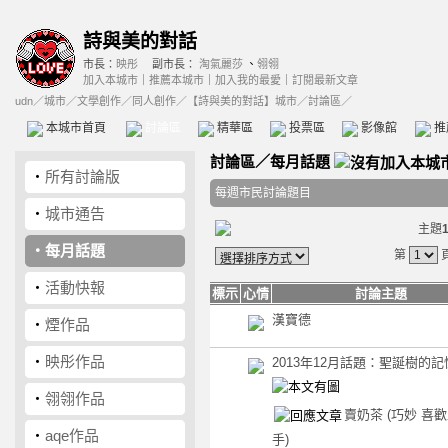
詩與美的對話
市長：
映彤
副市長：
淘氣麗莎
、
翎翎
加入本城市
｜
推薦本城市
｜
加入我的最愛
｜
訂閱最新文章
udn
／
城市
／
文學創作
／
同人創作
／
【詩與美的對話】城市
／討論區／
本城市首頁
討論區
精華區
投票區
影像館
推
討論區
／
每月話題
‧
所有討論版
每週市民討論題目
‧
城市通告
主題
‧
每月話題
第
‧
活動快報
標示
心情
討論主題
漢寶德
‧
煙作品
‧
映彤作品
2013年12月話題：聖誕樹的記
‧
翎翎作品
賣奶茶
(巧妙 喜
‧
aqe作品
手)