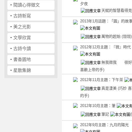
夕夜
‧
閱讀心得徵文
天賦的智慧看得
‧
古詩新寫
2013年1月話題：「圓」的故
‧
美之光影
萬物的起始
(翎翎)
‧
文學欣賞
2012年12月主題：『微』時代
‧
古詩今讀
‧
書香園地
無我微我 很
喜歡上帝的手)
‧
星散集錦
2012年11月主題：下午茶
真是淒美
(巧妙 
的手)
2012年10月主題：筆
筆記
2012年9月主題：九月的陽光