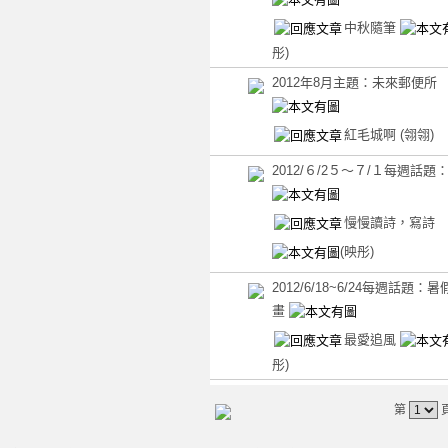
中秋隨筆
彤)
2012年8月主題：未來郵便所
紅毛城啊
(翎翎)
2012/６/2５～７/１每週話題
慢慢讀詩，寫詩
(映彤)
2012/6/18~6/24每週話題：
畫
最愛追風
彤)
第