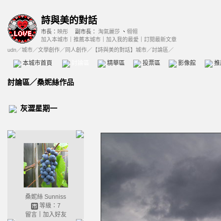
詩與美的對話
市長：
映彤
副市長：
淘氣麗莎
、
翎翎
加入本城市
｜
推薦本城市
｜
加入我的最愛
｜
訂閱最新文章
udn
／
城市
／
文學創作
／
同人創作
／
【詩與美的對話】城市
／討論區／
本城市首頁
討論區
精華區
投票區
影像館
推
討論區
／
桑妮絲作品
灰澀星期一
桑妮絲 Sunniss
等級：7
留言
｜
加入好友