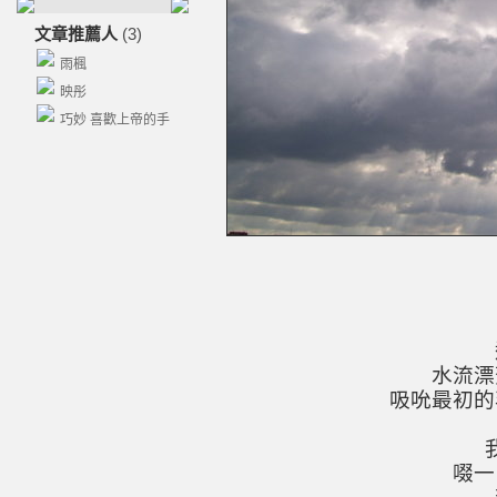
文章推薦人
(3)
雨楓
映彤
巧妙 喜歡上帝的手
水流漂
吸吮最初的
啜一