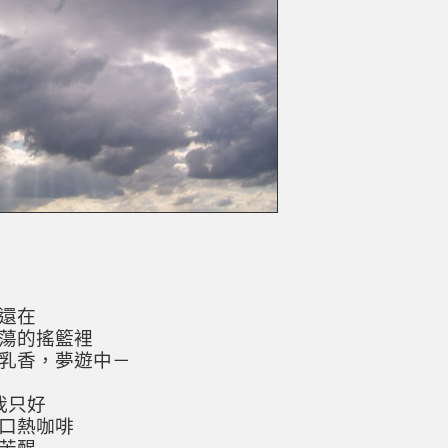
還在
蕩的搖籃裡
乳香，夢遊中－
我只好
口熱咖啡