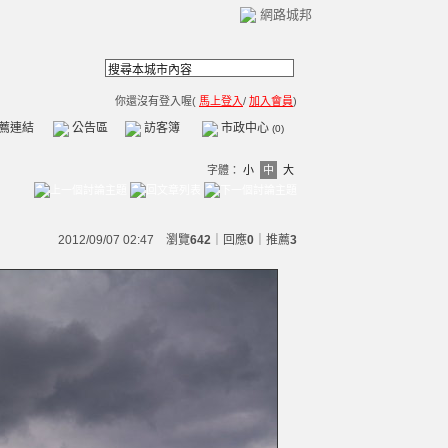
網路城邦
你還沒有登入喔(
馬上登入
/
加入會員
)
薦連結
公告區
訪客簿
市政中心
(0)
字體：
小
中
大
2012/09/07 02:47 瀏覽
642
｜回應
0
｜
推薦
3