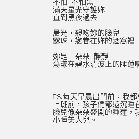
不怕
不怕黑
滿天星光守護妳
直到黑夜過去
晨光，親吻妳的臉兒
露珠，戀眷在妳的酒窩裡
妳是一朵朵
靜靜
蕩漾在碧水清波上的睡蓮
PS.
每天早晨出門前，我都
上班前，孩子們都還沉睡
臉兒像朵朵盛開的睡蓮，
小睡美人兒。