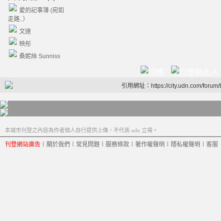
愛的記事簿 (宛如
走路..）
文達
映彤
桑妮絲 Sunniss
引用網址：https://city.udn.com/forum
本城市刊登之內容為作者個人自行提供上傳，不代表 udn 立場。
刊登網站廣告
︱
關於我們
︱
常見問題
︱
服務條款
︱
著作權聲明
︱
隱私權聲明
︱
客服