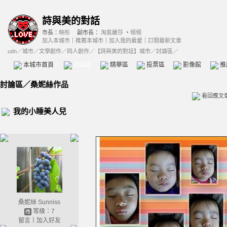
詩與美的對話
市長：
映彤
副市長：
淘氣麗莎
、
翎翎
加入本城市
｜
推薦本城市
｜
加入我的最愛
｜
訂閱最新文章
udn
／
城市
／
文學創作
／
同人創作
／
【詩與美的對話】城市
／討論區／
本城市首頁
討論區
精華區
投票區
影像館
推
討論區
／
桑妮絲作品
看回應文
我的小睡美人兒
桑妮絲 Sunniss
等級：7
留言
｜
加入好友