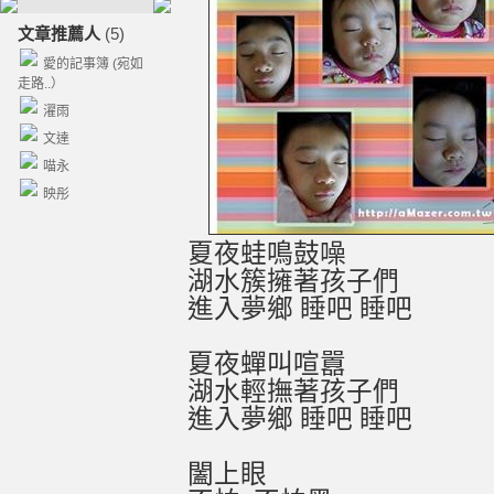
文章推薦人
(5)
愛的記事簿 (宛如
走路..）
濯雨
文達
喵永
映彤
夏夜蛙鳴鼓噪
湖水簇擁著孩子們
進入夢鄉 睡吧 睡吧
夏夜蟬叫喧囂
湖水輕撫著孩子們
進入夢鄉 睡吧 睡吧
闔上眼