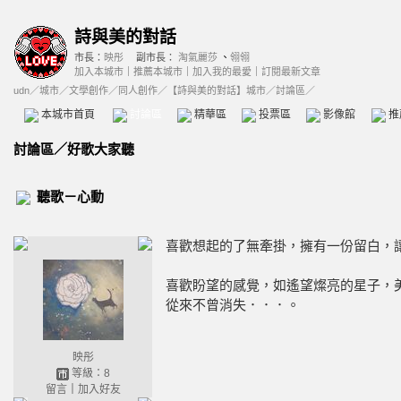
詩與美的對話
市長：
映彤
副市長：
淘氣麗莎
、
翎翎
加入本城市
｜
推薦本城市
｜
加入我的最愛
｜
訂閱最新文章
udn
／
城市
／
文學創作
／
同人創作
／
【詩與美的對話】城市
／討論區／
本城市首頁
討論區
精華區
投票區
影像館
推
討論區
／
好歌大家聽
聽歌－心動
喜歡想起的了無牽掛，擁有一份留白，
喜歡盼望的感覺，如遙望燦亮的星子，
從來不曾消失．．．。
映彤
等級：8
留言
｜
加入好友