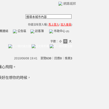
網路城邦
你還沒有登入喔(
馬上登入
/
加入會員
)
薦連結
公告區
訪客簿
市政中心
(0)
字體：
小
中
大
2010/06/08 19:41 瀏覽
630
｜回應
0
｜
推薦
3
讓心飛翔。
美好在想你的時候，