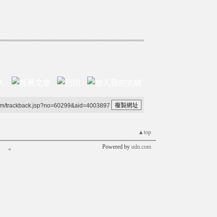
um/trackback.jsp?no=60299&aid=4003897
▲top
Powered by
udn.com