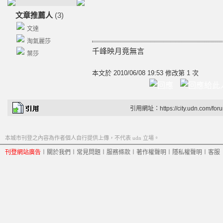
文章推薦人
(3)
文達
淘氣麗莎
千峰映月竟無言
葉莎
本文於
2010/06/08 19:53 修改第 1 次
引用網址：https://city.udn.com/for
本城市刊登之內容為作者個人自行提供上傳，不代表 udn 立場。
刊登網站廣告
︱
關於我們
︱
常見問題
︱
服務條款
︱
著作權聲明
︱
隱私權聲明
︱
客服