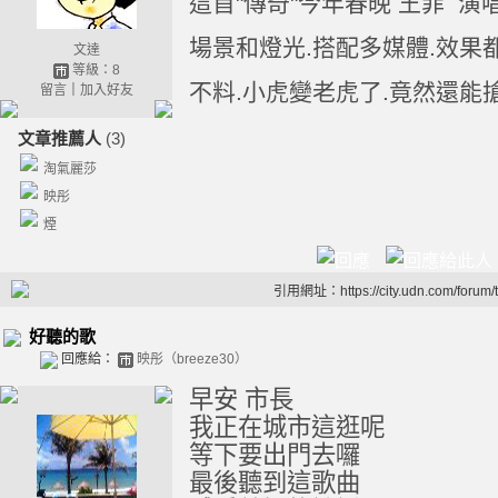
這首"傳奇"今年春晚 王菲 演
場景和燈光.搭配多媒體.效果都
文達
等級：8
不料.小虎變老虎了.竟然還能搶
留言
｜
加入好友
文章推薦人
(3)
淘氣麗莎
映彤
煙
引用網址：https://city.udn.com/forum
好聽的歌
回應給：
映彤（breeze30）
早安
市長
我正在城市這逛呢
等下要出門去囉
最後聽到這歌曲