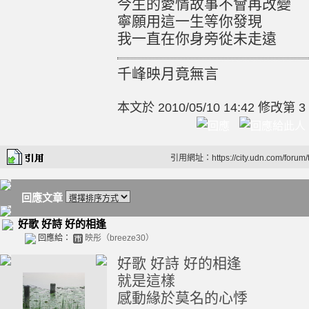
今生的愛情故事不會再改變
寧願用這一生等你發現
我一直在你身旁從未走遠
千峰映月竟無言
本文於
2010/05/10 14:42 修改第 3
引用網址：https://city.udn.com/forum
回應文章
好歌 好詩 好的相逢
回應給：
映彤（breeze30）
好歌 好詩 好的相逢
就是這樣
感動緣於莫名的心悸