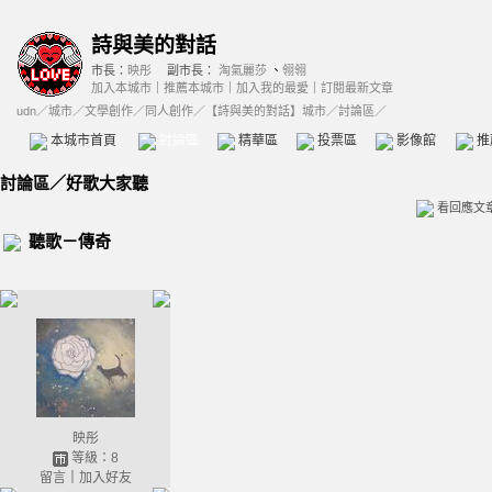
詩與美的對話
市長：
映彤
副市長：
淘氣麗莎
、
翎翎
加入本城市
｜
推薦本城市
｜
加入我的最愛
｜
訂閱最新文章
udn
／
城市
／
文學創作
／
同人創作
／
【詩與美的對話】城市
／討論區／
本城市首頁
討論區
精華區
投票區
影像館
推
討論區
／
好歌大家聽
看回應文
聽歌－傳奇
映彤
等級：8
留言
｜
加入好友