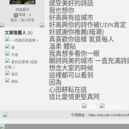
感受美好的詩話
我也想你
淘氣麗莎
等級：8
好高興有這城市
留言
｜
加入好友
好高興你的詩作被
UDN
肯定
好感謝你推薦
[
暗潮
]
文章推薦人
(6)
真喜歡你這樣
氣質每人
～奇異的奇異果～
溫柔
體貼
煙
我真想多看你一眼
文達
願詩與美的城市
一直充滿詩
愛的記事簿 (宛如
想念大家的時候
走路..）
這裡都可以看到
葉莎
因為
映彤
心田耕耘在這
這比愛情更堅真阿
引用網址：https://city.udn.com/forum