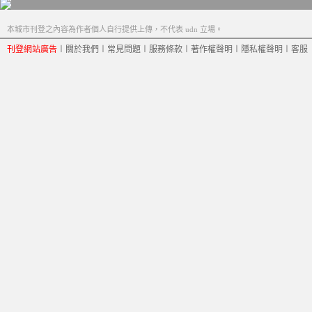
本城市刊登之內容為作者個人自行提供上傳，不代表 udn 立場。
刊登網站廣告
︱
關於我們
︱
常見問題
︱
服務條款
︱
著作權聲明
︱
隱私權聲明
︱
客服