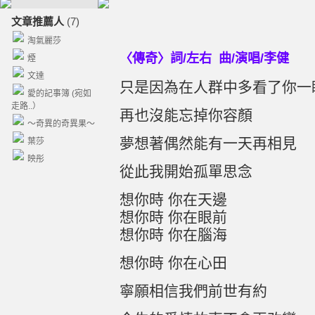
文章推薦人
(7)
淘氣麗莎
〈傳奇〉詞/左右 曲/演唱/李健
煙
文達
只是因為在人群中多看了你一
愛的記事簿 (宛如
走路..）
再也沒能忘掉你容顏
～奇異的奇異果～
夢想著偶然能有一天再相見
葉莎
映彤
從此我開始孤單思念
想你時 你在天邊
想你時 你在眼前
想你時 你在腦海
想你時 你在心田
寧願相信我們前世有約