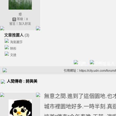
煙
等級：8
留言
｜
加入好友
文章推薦人
(3)
淘氣麗莎
映彤
文達
引用網址：https://city.udn.com/forum
人間傳奇 : 詩與美
無意之間.進到了這個園地.也
城市裡園地好多.一時半刻.真逛