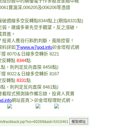
股中的績優電子作多股及金融中概
滬深,006205及006206等憑證
反轉點8344點上(期指8331點)
建議多單先空手觀望。反之漲破，
買進。
人應自行斟酌判斷，風險控管！
資料詳如
下www.w7god.info
卯金塔程式網
撐 8070＆日線多空轉折 8221
空反轉點
8344
點
反向直探 8458點)
撐 8022＆日線多空轉折 8167
空反轉點
8331
點
反向直探 8461點)
登載程式預測操作備忘錄，投資人買賣
.info
網站首頁＞卯金塔程理財式網。
um/trackback.jsp?no=60269&aid=5410461