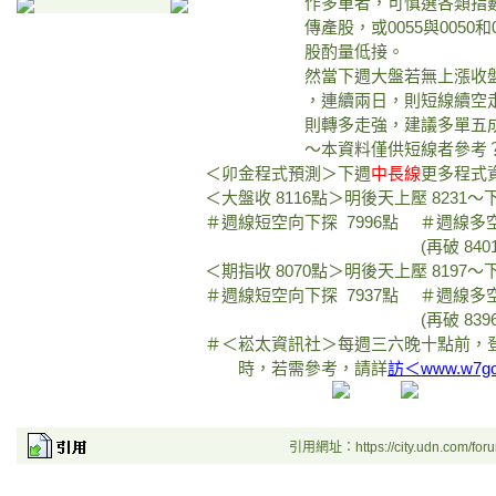
作多單者，可慎選各類指數成份
傳產股，或0055與0050和0061寶
股酌量低接。
然當下週大盤若無上漲收盤破週線多空
，連續兩日，則短線續空走弱，
則轉多走強，建議多單五成
～本資料僅供短線者參考？投資
＜卯金程式預測＞下週
中長線
更多程式
＜大盤收 8116點＞明後天上壓 8231～下
＃週線短空向下探 7996點 ＃週線多
(再破 8401點，則判定
＜期指收 8070點＞明後天上壓 8197～下
＃週線短空向下探 7937點 ＃週線多
(再破 8396點，則判定
＃＜崧太資訊社＞每週三六晚十點前，
時，若需參考，請詳
訪＜www.w7god
引用網址：https://city.udn.com/for