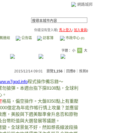
網路城邦
你還沒有登入喔(
馬上登入
/
加入會員
)
薦連結
公告區
訪客簿
市政中心
(0)
字體：
小
中
大
2015/12/14 09:01 瀏覽
1,156
｜回應
0
｜
推薦
0
w.w7god.info
程式操作備忘錄～
勿搶彈。本週台指下探8108點，全球利
心。
空
格局，偏空操作。大盤8350點上有重壓
億定為年底作帳行情上攻量？並應留
美股與下週美聯準會升息否和原物
貶值與大選發展等議題。
應變。全球景氣不好，然如想長線波段操