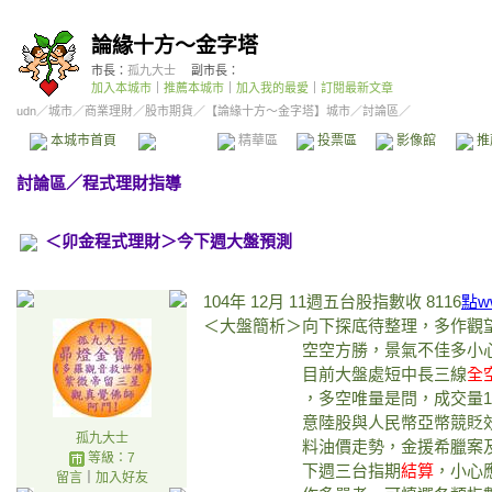
論緣十方～金字塔
市長：
孤九大士
副市長：
加入本城市
｜
推薦本城市
｜
加入我的最愛
｜
訂閱最新文章
udn
／
城市
／
商業理財
／
股市期貨
／
【論緣十方～金字塔】城市
／討論區／
本城市首頁
討論區
精華區
投票區
影像館
推
討論區
／
程式理財指導
＜卯金程式理財＞今下週大盤預測
104年 12月 11週五台股指數收 8116
點ww
＜大盤簡析＞向下探底待整理，多作觀望
空空方勝，景氣不佳多小
目前大盤處短中長三線
全
，多空唯量是問，成交量1000
意陸股與人民幣亞幣競貶效應，
孤九大士
料油價走勢，金援希臘案及台幣
等級：7
下週三台指期
結算
，小心
留言
｜
加入好友