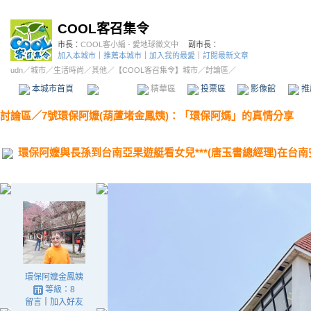
COOL客召集令
市長：
COOL客小編 - 愛地球徵文中
副市長：
加入本城市
｜
推薦本城市
｜
加入我的最愛
｜
訂閱最新文章
udn
／
城市
／
生活時尚
／
其他
／
【COOL客召集令】城市
／討論區／
本城市首頁
討論區
精華區
投票區
影像館
推
討論區
／
7號環保阿嬤(葫蘆堵金鳳姨)：「環保阿媽」的真情分享
環保阿嬤與長孫到台南亞果遊艇看女兒***(唐玉書總經理)在台南安平古
環保阿嬤金鳳姨
等級：8
留言
｜
加入好友