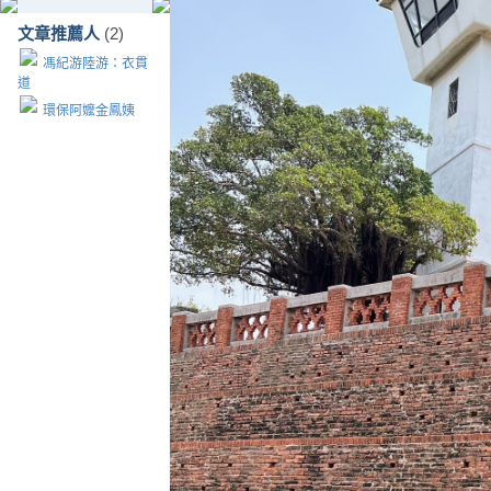
文章推薦人
(2)
馮紀游陸游：衣貫
道
環保阿嬤金鳳姨