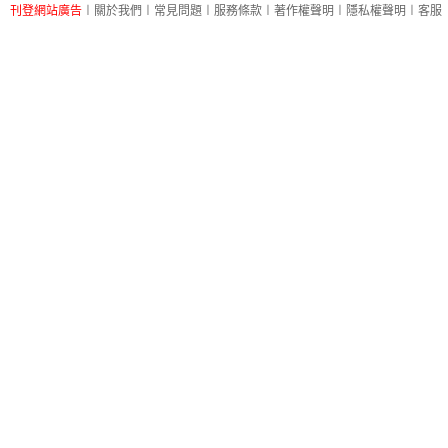
刊登網站廣告
︱
關於我們
︱
常見問題
︱
服務條款
︱
著作權聲明
︱
隱私權聲明
︱
客服