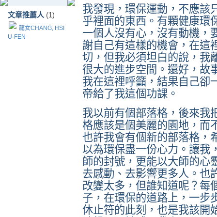
我發現，環保運動，不應該
文章推薦人
(1)
乎裡面的東西。有顆健康環
龍女CHANG, HSI
一個人沒有心，沒有動機，
U-FEN
謝自己有這樣的機會，在這
切，但我必須坦白的說，我
很大的進步空間。還好，故
我在這裡呼籲，結果自己卻
帝給了我這個功課。
我以前有個部落格，後來我
格應該是個美麗的園地，而
也許我會有個新的部落格，
以為環保盡一份心力。讓我
師的封號，更能以大師的心
去感動、去影響更多人。也
改變太多，但誰知道呢？每
子，在環保的道路上，一步
休止符的此刻，也是我該開