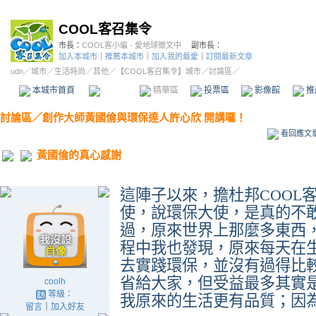
COOL客召集令
市長：
COOL客小編 - 愛地球徵文中
副市長：
加入本城市
｜
推薦本城市
｜
加入我的最愛
｜
訂閱最新文章
udn
／
城市
／
生活時尚
／
其他
／
【COOL客召集令】城市
／討論區／
本城市首頁
討論區
精華區
投票區
影像館
推
討論區
／
創作大師黃國倫與環保達人許心欣 開講囉！
看回應文
黃國倫的真心感謝
這陣子以來，擔杜邦
COOL
使，說環保大使，是真的不
過，原來世界上那麼多東西
程中我也發現，原來每天在
去實踐環保，並沒有過得比
省給大家，但受益最多其實
coolh
等級：
我原來的生活更有品質；因
留言
｜
加入好友