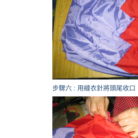
步驟六 : 用縫衣針將頭尾收口