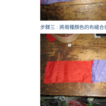
步驟三 : 將兩種顏色的布縫合