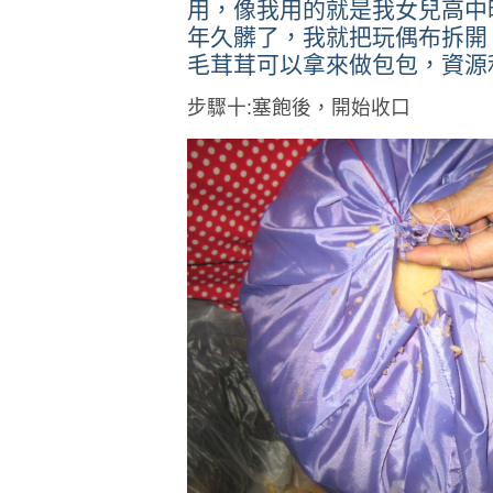
用，像我用的就是我女兒高中
年久髒了，我就把玩偶布拆開
毛茸茸可以拿來做包包，資源
步驟十
:
塞飽後，開始收口