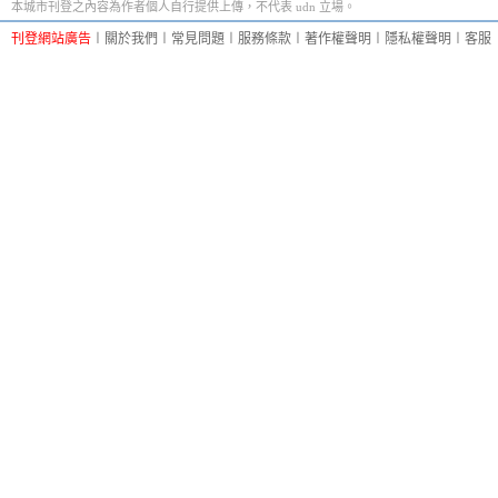
本城市刊登之內容為作者個人自行提供上傳，不代表 udn 立場。
刊登網站廣告
︱
關於我們
︱
常見問題
︱
服務條款
︱
著作權聲明
︱
隱私權聲明
︱
客服