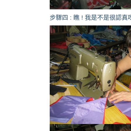
步驟四 : 瞧 ! 我是不是很認真呀