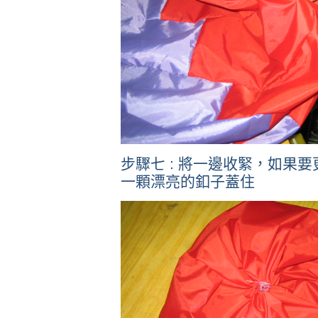
步驟七 : 將一邊收緊，如果
一顆漂亮的釦子蓋住