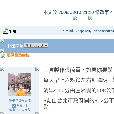
本文於
2008/08/10 21:10 修改第 4
引用網址：https://city.udn.com/forum
回應文章
環保坐墊密技
其實製作很簡單，如果你要學
每天早上六點鐘左右到陽明山
清早4.50分由蘆洲開的508公
5點由台北市政府開的612公車
環保阿嬤金鳳姨
等級：8
點
留言
｜
加入好友