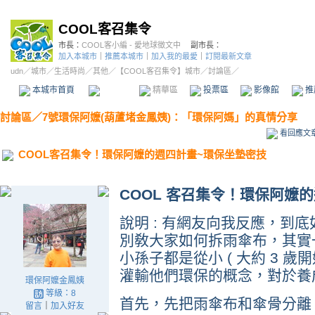
COOL客召集令
市長：
COOL客小編 - 愛地球徵文中
副市長：
加入本城市
｜
推薦本城市
｜
加入我的最愛
｜
訂閱最新文章
udn
／
城市
／
生活時尚
／
其他
／
【COOL客召集令】城市
／討論區／
本城市首頁
討論區
精華區
投票區
影像館
推
討論區
／
7號環保阿嬤(葫蘆堵金鳳姨)：「環保阿媽」的真情分享
看回應文
COOL客召集令！環保阿嬤的週四計畫~環保坐墊密技
COOL
客召集令！環保阿嬤
說明 : 有網友向我反應，到底
別敎大家如何拆雨傘布，其實
小孫子都是從小 ( 大約 3 歲
灌輸他們環保的概念，對於養
環保阿嬤金鳳姨
等級：8
首先，先把雨傘布和傘骨分離
留言
｜
加入好友