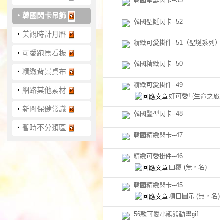
韓國聖誕閃卡--53
‧
韓國閃卡吊飾
韓國聖誕閃卡--52
‧
美觀時計月曆
精緻可愛掛件--51（聖誕系列
‧
可愛跑馬看板
韓國精緻閃卡--50
‧
精緻背景桌布
精緻可愛掛件--49
‧
網路其他素材
好可愛!
(生命之旅
‧
新聞保健常識
韓國豎型閃卡--48
‧
暫時不分類區
韓國精緻閃卡--47
精緻可愛掛件--46
回覆
(無，名)
韓國精緻閃卡--45
項目圖示
(無，名)
56款可愛小熊熊動畫gif