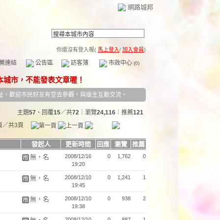
網路城邦
你還沒有登入喔(
馬上登入
/
加入會員
)
薦連結
公告區
訪客簿
市政中心
(0)
址，歡迎市民好友有空去參觀，與版主互動交流。
主題
57
、回覆
15
／共
72
｜瀏覽
24,116
｜推薦
121
頁／共3頁
發起人
更新時間
回應
瀏覽
推薦
無，名
2008/12/16
0
1,762
0
19:20
無，名
2008/12/10
0
1,241
1
19:45
無，名
2008/12/10
0
938
2
19:38
2008/12/10
0
887
1