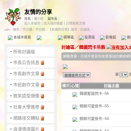
友情的分享
市長：
電小旺
副市長：
加入本城市
｜
加入我的最愛
｜
訂閱最新文章
udn
／
城市
／
不分類
／
不分類
／
【友情的分享】城市
／討論區／
本城市首頁
討論區
精華區
投票區
影像館
推
討論區
／
韓國閃卡吊飾
‧
所有討論版
網路資源，在城市首頁有該資源站的連結網
‧
市長公告訊息
‧
市長創作文章
第
‧
市民創作文章
標示
心情
討論主題
韓國聖誕閃卡--56
‧
微笑造型頭像
精緻可愛掛件--55
‧
社會大學進修
‧
網路佳文轉貼
精緻可愛掛件--54
‧
浪漫情境圖片