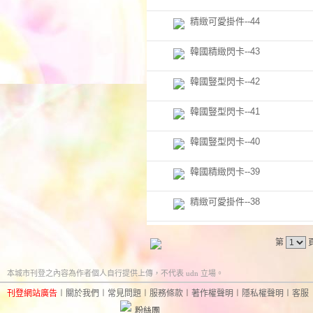
精緻可愛掛件--44
韓國精緻閃卡--43
韓國豎型閃卡--42
韓國豎型閃卡--41
韓國豎型閃卡--40
韓國精緻閃卡--39
精緻可愛掛件--38
第
本城市刊登之內容為作者個人自行提供上傳，不代表 udn 立場。
刊登網站廣告
︱
關於我們
︱
常見問題
︱
服務條款
︱
著作權聲明
︱
隱私權聲明
︱
客服
粉絲團