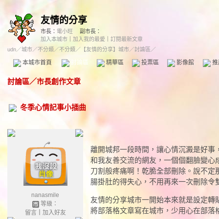
友情的分享
市長：
電小旺
副市長：
加入本城市
｜
加入我的最愛
｜
訂閱最新文章
udn
／
城市
／
不分類
／
不分類
／
【友情的分享】城市
／討論區／
本城市首頁
討論區
精華區
投票區
影像館
推
討論區
／
市長創作文章
冬季心情記事小插曲
離開城邦一段時間，讓心情沉澱是好事
和我友善交流的網友，一個個翻臉變心
刀割般疼痛啊！乾脆全部刪除。說不定
腸掛肚的得失心，不用再來一次刪除令
nanasmile
友情的分享城市一開始本來就是設定轉
等級：
將部落格文章寫在城市，少用心在部落
留言
｜
加入好友