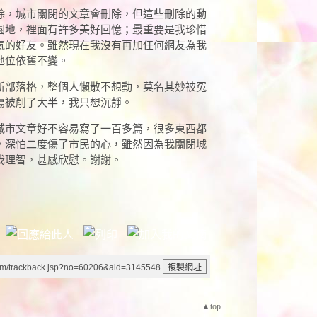
除，城市關閉的文章會刪除，但這些刪除的動
園地，裡面有許多美好回憶；最重要是我珍惜
氣的好友。雖然現在我沒有再加任何網友為我
地位依舊不變。
新部落格，整個人懶散不想動，莫名其妙被冤
傷被削了大半，我只想沉靜。
城市文章好不容易寫了一百多篇，很多東西都
，深怕二度傷了市民的心，雖然因為我關閉城
我理智，甚感欣慰。謝謝。
um/trackback.jsp?no=60206&aid=3145548
▲top