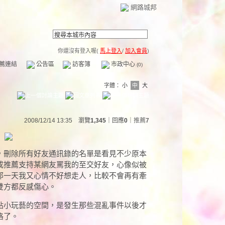
網路城邦
你還沒有登入喔(
馬上登入
/
加入會員
)
薦連結
公告區
訪客簿
市政中心
(0)
字體：
小
中
大
2008/12/14 13:35 瀏覽
1,345
｜回應
0
｜
推薦
7
，刪除所有好友通訊錄的名單是看見不少原本
成推薦支持某網友罵我的至交好友，心像似被
那一天我又心情不好想走人，比較不會再有牽
雙方都反感傷心。
貼小玩藝的空間，是發生那些混亂事件以後才
格了。