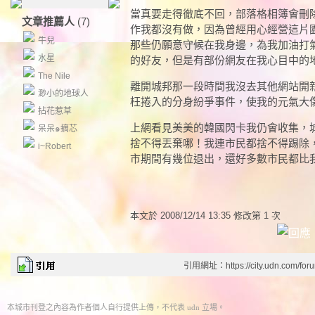
當真要走得徹底不回，部落格相簿會刪
文章推薦人
(7)
作我都沒有做，因為曾經用心經營這片
牛兒
那些仍願意守候在我身邊，為我加油打
水星
的好友，但是有部份網友在我心目中的
The Nile
離開城邦那一段時間我沒去其他網站開
渺小的地球人
枉捲入的分身紛爭事件，使我的元氣大
拈花惹草
上網看見美美的韓國閃卡我仍會收集，
呆呆๑摘芯
捨不得丟棄哪！我連市民都捨不得踢除
i~Robert
市期間有幾位退出，還好多數市民都比
本文於
2008/12/14 13:35 修改第 1 次
引用網址：https://city.udn.com/for
本城市刊登之內容為作者個人自行提供上傳，不代表 udn 立場。