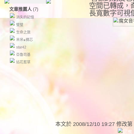
空間已轉成，
文章推薦人
(7)
長寬數字可視
消失的記憶
璧璧
生命之旅
呆呆๑摘芯
star42
亞魯司基
拈花惹草
本文於
2008/12/10 19:27 修改第