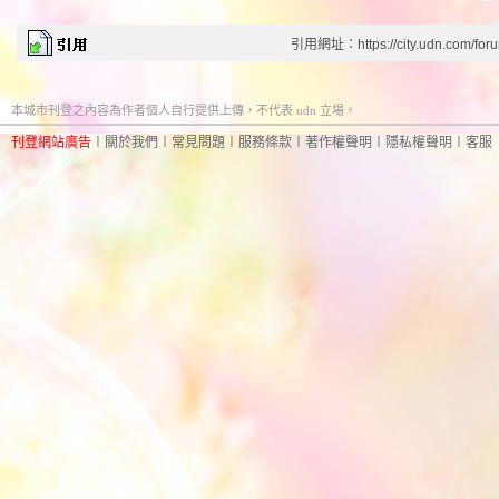
引用網址：https://city.udn.com/for
本城市刊登之內容為作者個人自行提供上傳，不代表 udn 立場。
刊登網站廣告
︱
關於我們
︱
常見問題
︱
服務條款
︱
著作權聲明
︱
隱私權聲明
︱
客服