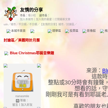
友情的分享
市長：
電小旺
副市長：
加入本城市
｜
加入我的最愛
｜
訂閱最新文章
udn
／
城市
／
不分類
／
不分類
／
【友情的分享】城市
／討論區／
本城市首頁
討論區
精華區
投票區
影像館
推
討論區
／
美觀時計月曆
Blue Christmas耶誕音樂鐘
來源：
Bl
這款時
整點或30分時會有鐘聲
想看的話，守
剛剛我可是有看到耶誕老
nanasmile
等級：
留言
｜
加入好友
喜歡的朋友也