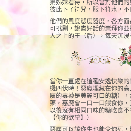
弟姊妹看待，所以會對他們的
彼此下了符咒，服下符水，不
他們的風度態度器度，各方面
可挑剔，說盡好話的崇拜你並
人之上的王（后），每天沉浸
當你一直處在這種安逸快樂的
機四伏時！惡魔埋藏在你的高
魔的毒藥是美麗可口的糖），
藥，惡魔會一口一口餵食你，
以後沒有相同口味的糖吃食不
【你的欲望】）
惡魔可以讓你生也能令你死，