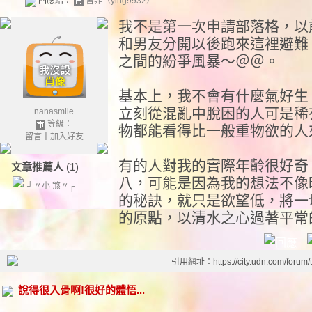
回應給：
皆非（ying9932）
我不是第一次申請部落格，以
和男友分開以後跑來這裡避難
之間的紛爭風暴～＠＠。
基本上，我不會有什麼氣好生
立刻從混亂中脫困的人可是稀
nanasmile
等級：
物都能看得比一般重物欲的人
留言
｜
加入好友
有的人對我的實際年齡很好奇
文章推薦人
(1)
八，可能是因為我的想法不像
┘〃小 煞〃┌
的秘訣，就只是欲望低，將一
的原點，以清水之心過著平常
引用網址：https://city.udn.com/forum
說得很入骨啊!很好的體悟...