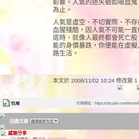
影響。人氣的迷失猶如吸血鬼
為止。
人氣是虛空、不切實際、不存
血腥殘酷，因人氣不可能一直
底時，就像人最終都會死亡般
能的身價暴跌，你便能在虛擬
路生活。
本文於
2008/11/02 10:24 修改第 1
引用網址：https://city.udn.com/forum
回應文章
感謝分享