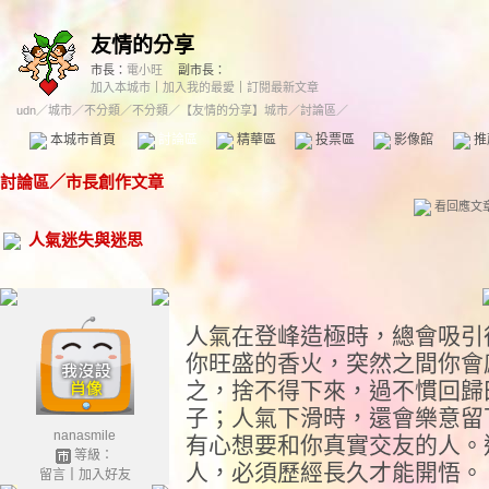
友情的分享
市長：
電小旺
副市長：
加入本城市
｜
加入我的最愛
｜
訂閱最新文章
udn
／
城市
／
不分類
／
不分類
／
【友情的分享】城市
／討論區／
本城市首頁
討論區
精華區
投票區
影像館
推
討論區
／
市長創作文章
看回應文
人氣迷失與迷思
人氣在登峰造極時，總會吸引
你旺盛的香火，突然之間你會
之，捨不得下來，過不慣回歸
子；人氣下滑時，還會樂意留
nanasmile
有心想要和你真實交友的人。
等級：
人，必須歷經長久才能開悟。
留言
｜
加入好友