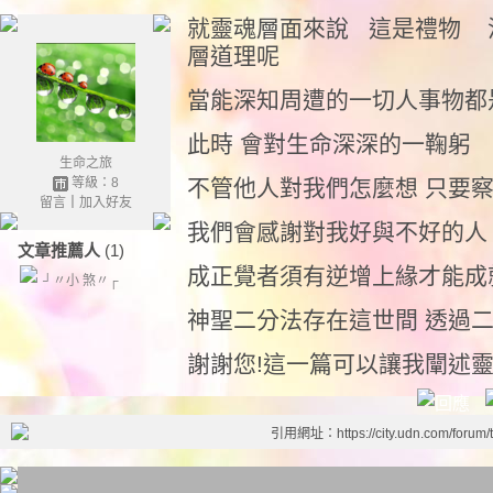
就靈魂層面來說 這是禮物 
層道理呢
當能深知周遭的一切人事物都
此時 會對生命深深的一鞠躬
生命之旅
等級：8
不管他人對我們怎麼想 只要
留言
｜
加入好友
我們會感謝對我好與不好的人
文章推薦人
(1)
成正覺者須有逆增上緣才能成
┘〃小 煞〃┌
神聖二分法存在這世間 透過二
謝謝您!這一篇可以讓我闡述靈
引用網址：https://city.udn.com/forum