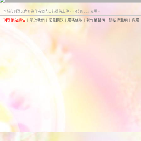
本城市刊登之內容為作者個人自行提供上傳，不代表 udn 立場。
刊登網站廣告
︱
關於我們
︱
常見問題
︱
服務條款
︱
著作權聲明
︱
隱私權聲明
︱
客服