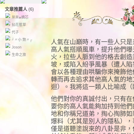
文章推薦人
(6)
呆呆๑摘芯
拈花惹草
代子
┘〃小 煞〃┌
人氣在山巔時，有一些人只是
Joson
高人氣搭順風車，提升他們曝
生命之旅
火，拉些人脈到他的格去創造
坡，或陷入紛爭風暴（遭人陷
會以各種理由哄騙你來掩飾他
轉而再去追求其他高人氣的地
迴）。我將這一類人比喻成（
他們對你的真誠付出，只有在
要你的高人氣能夠加持到他們
地和你稱兄道弟，掏心掏肺如
爆料（尤其是別人的隱私），
僅是道聽塗說來的八卦是非，