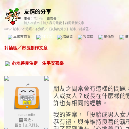
友情的分享
市長：
電小旺
副市長：
加入本城市
｜
加入我的最愛
｜
訂閱最新文章
udn
／
城市
／
不分類
／
不分類
／
【友情的分享】城市
／討論區／
本城市首頁
討論區
精華區
投票區
影像館
推
討論區
／
市長創作文章
心地善良決定一生平安喜樂
朋友之間常會有這樣的問題
人或女人？成長在什麼樣的
許也有相同的經驗。
我的答案，「投胎成男人女
nanasmile
等級：
恭有禮，與神維持良善的親
留言
｜
加入好友
我了解到唯有（心地善良）