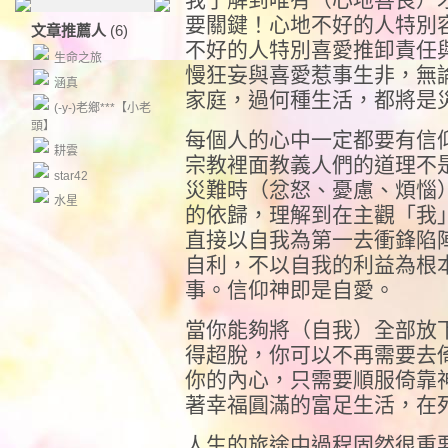
要關鍵！心地不好的人特別
文章推薦人
(6)
不好的人特別喜愛推卸責任
生命之旅
慢狂妄與喜愛惹事生非，無
涵真
家庭，過何種生活，都將是
(-y-)老鄉***【小老
頭】
每個人的心中一定都要有信
耕雲
宗教裡面教義人們的道理不
star42
災難時（忿怒、憂慮、煩惱
水星
的依歸，理解到在主觀「我
直接以自我為第一去衝鋒陷
自利，不以自我的利益為根
事。信仰神即是自愛。
當你能夠將（自我）全部放
得超脫，你可以不再需要去
你的內心，只需要順服倚靠
著幸福圓滿的富足生活，在
人生的旅途中過程固然很重