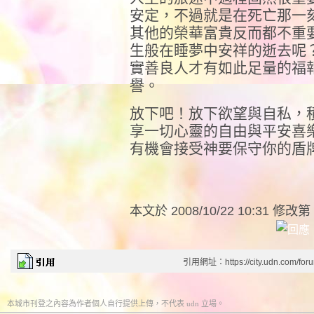
安定，不過就是在死亡那一
其他的榮華富貴反而都不重
生般在睡夢中安祥的逝去呢
實善良人才有如此足量的福
譽。
放下吧！放下欲望與自私，
享一切心靈的自由與平安喜
有機會接受神要保守你的盾
本文於
2008/10/22 10:31 修改第
引用網址：https://city.udn.com/for
本城市刊登之內容為作者個人自行提供上傳，不代表 udn 立場。