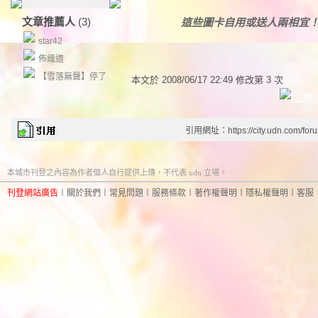
文章推薦人
(3)
這些圖卡自用或送人兩相宜
star42
佈織道
【雪落無聲】停了
本文於
2008/06/17 22:49 修改第 3 次
引用網址：https://city.udn.com/for
本城市刊登之內容為作者個人自行提供上傳，不代表 udn 立場。
刊登網站廣告
︱
關於我們
︱
常見問題
︱
服務條款
︱
著作權聲明
︱
隱私權聲明
︱
客服