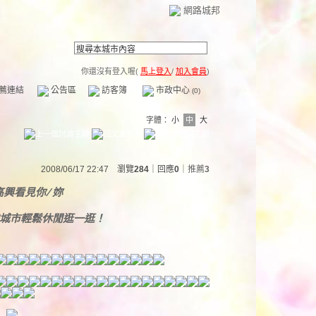
網路城邦
你還沒有登入喔(
馬上登入
/
加入會員
)
薦連結
公告區
訪客簿
市政中心
(0)
字體：
小
中
大
2008/06/17 22:47 瀏覽
284
｜回應
0
｜
推薦
3
高興看見你/妳
的城市輕鬆休閒逛一逛！