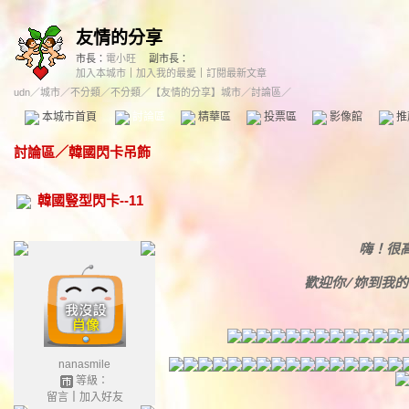
友情的分享
市長：
電小旺
副市長：
加入本城市
｜
加入我的最愛
｜
訂閱最新文章
udn
／
城市
／
不分類
／
不分類
／
【友情的分享】城市
／討論區／
本城市首頁
討論區
精華區
投票區
影像館
推
討論區
／
韓國閃卡吊飾
韓國豎型閃卡--11
嗨！很
歡迎你/妳到我
nanasmile
等級：
留言
｜
加入好友