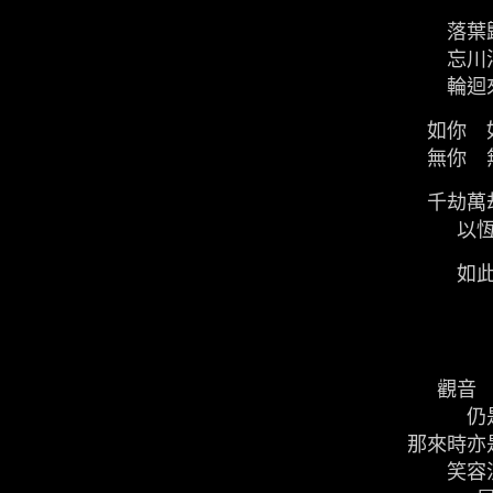
落葉
忘川
輪迴
如你 
無你 
千劫萬
以
如
觀音
仍
那來時亦
笑容