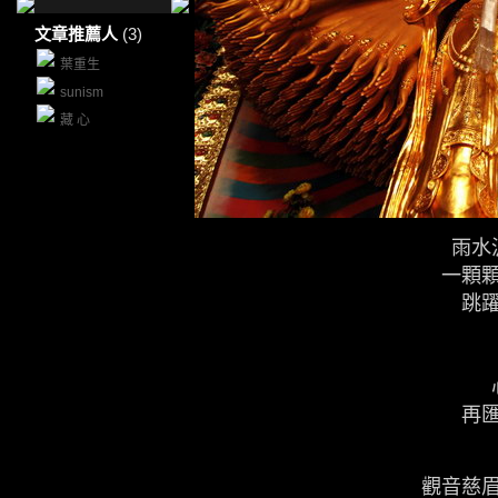
文章推薦人
(3)
葉重生
sunism
藏 心
雨水
一顆
跳
再
觀音慈