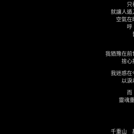
只
就讓人遁
空氣在
呼
我猶豫在前
捨心
我迷惑在
以淚
而
靈魂
千重山 