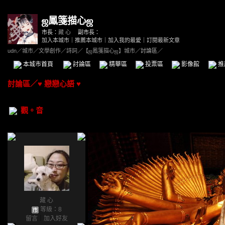
ஜ鳳箋描心ஜ
市長：
藏 心
副市長：
加入本城市
｜
推薦本城市
｜
加入我的最愛
｜
訂閱最新文章
udn
／
城市
／
文學創作
／
詩詞
／
【ஜ鳳箋描心ஜ】城市
／討論區／
本城市首頁
討論區
精華區
投票區
影像館
推
討論區
／
♥ 戀戀心語 ♥
觀。音
藏 心
等級：8
留言
｜
加入好友