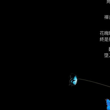
禪
花魄
終是
墮