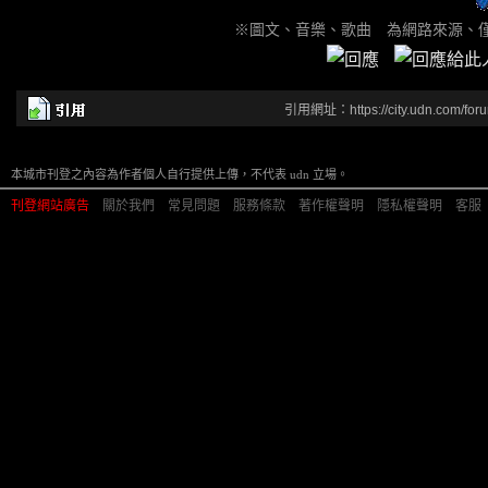
※圖文、音樂、歌曲 為網路來源、
引用網址：https://city.udn.com/for
本城市刊登之內容為作者個人自行提供上傳，不代表 udn 立場。
刊登網站廣告
︱
關於我們
︱
常見問題
︱
服務條款
︱
著作權聲明
︱
隱私權聲明
︱
客服