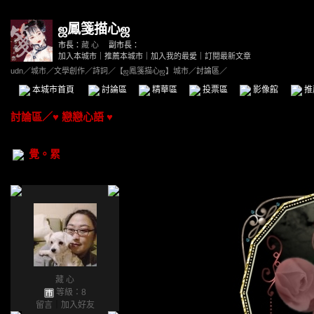
ஜ鳳箋描心ஜ
市長：
藏 心
副市長：
加入本城市
｜
推薦本城市
｜
加入我的最愛
｜
訂閱最新文章
udn
／
城市
／
文學創作
／
詩詞
／
【ஜ鳳箋描心ஜ】城市
／討論區／
本城市首頁
討論區
精華區
投票區
影像館
推
討論區
／
♥ 戀戀心語 ♥
覺。累
藏 心
等級：8
留言
｜
加入好友