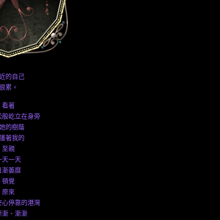
近的自己
很累。
看著
松般屹立在身旁
她的樹蔭
護著我的
至親
一天一天
日漸萎靡
頓覺
原來
安心停靠的港灣
漸漸、漸漸