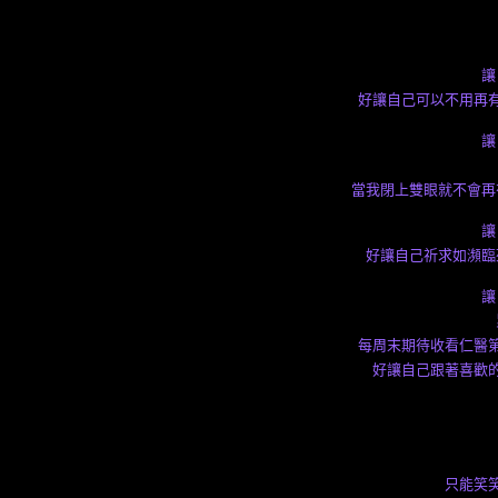
讓
好讓自己可以不用再
讓
當我閉上雙眼就不會再
讓
好讓自己祈求如瀕臨
讓
每周末期待收看仁醫
好讓自己跟著喜歡
只能笑