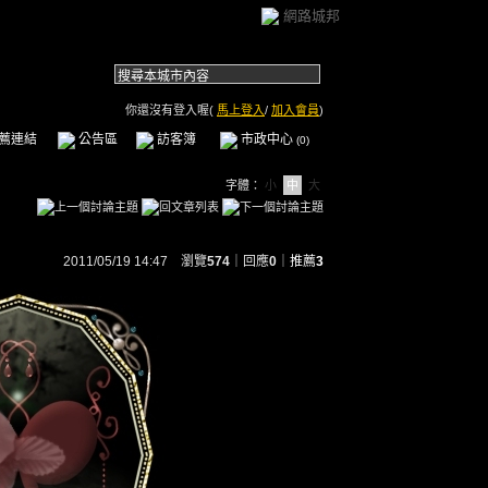
網路城邦
你還沒有登入喔(
馬上登入
/
加入會員
)
薦連結
公告區
訪客簿
市政中心
(0)
字體：
小
中
大
2011/05/19 14:47 瀏覽
574
｜回應
0
｜
推薦
3