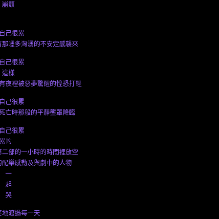
崩頹
自己很累
有那嚜多洶湧的不安定感襲來
自己很累
這樣
有夜裡被惡夢驚醒的惶恐打醒
自己很累
死亡時那般的平靜壟罩降臨
自己很累
累的...
第二部的一小時的時間裡放空
的配樂感動及與劇中的人物
一
起
哭
笑地渡過每一天