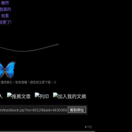
雖然
我真的
很累
很累了!
、僅供美化。如有侵權、請告知立即下版。※
um/trackback.jsp?no=60129&aid=4630369
▲top