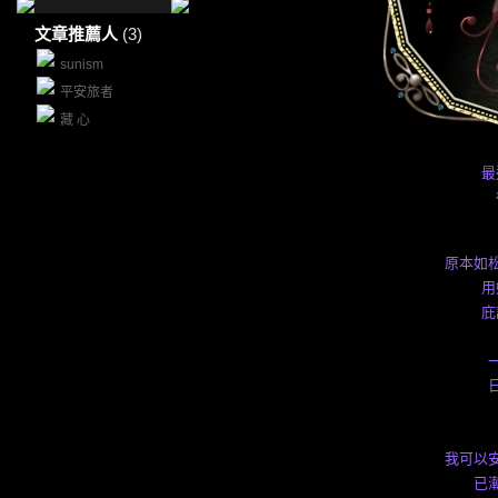
文章推薦人
(3)
sunism
平安旅者
藏 心
最
原本如
用
庇
我可以
已