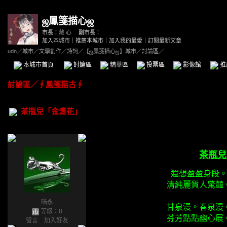
ஜ鳳箋描心ஜ
市長：
藏 心
副市長：
加入本城市
｜
推薦本城市
｜
加入我的最愛
｜
訂閱最新文章
udn
／
城市
／
文學創作
／
詩詞
／
【ஜ鳳箋描心ஜ】城市
／討論區／
本城市首頁
討論區
精華區
投票區
影像館
推
討論區
／
∮鳳箋描古∮
茶瓶兒「金盞花」
茶瓶兒
遐想盈盈身段
清純麗質人驚豔
喵永
甘泉漫。春泉漫
等級：8
芬芳點點幽心展
留言
｜
加入好友