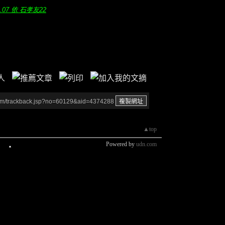
9.07 依 石孝友22
um/trackback.jsp?no=60129&aid=4374288
▲top
Powered by
udn.com