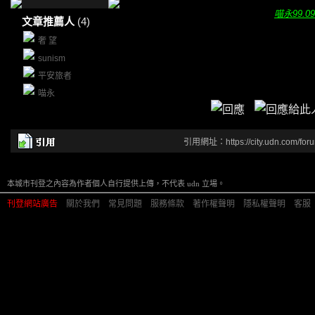
喵永99.0
文章推薦人
(4)
奢 望
sunism
平安旅者
喵永
引用網址：https://city.udn.com/for
本城市刊登之內容為作者個人自行提供上傳，不代表 udn 立場。
刊登網站廣告
︱
關於我們
︱
常見問題
︱
服務條款
︱
著作權聲明
︱
隱私權聲明
︱
客服