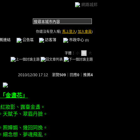
網路城邦
你還沒有登入喔(
馬上登入
/
加入會員
)
薦連結
公告區
訪客簿
市政中心
(0)
字體：
小
中
大
2010/12/30 17:12 瀏覽
509
｜回應
0
｜
推薦
4
「金盞花」
。紅妝影、露臺金盞。
。天賦予、翠眉丹臉。
。照嬋娟、幾回同挽。
。細念想、夢魂飛亂。