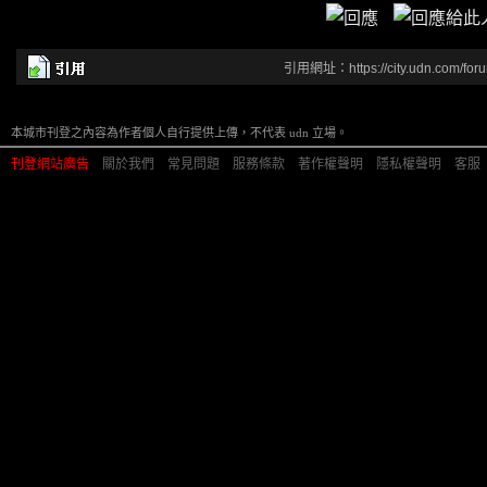
引用網址：https://city.udn.com/for
本城市刊登之內容為作者個人自行提供上傳，不代表 udn 立場。
刊登網站廣告
︱
關於我們
︱
常見問題
︱
服務條款
︱
著作權聲明
︱
隱私權聲明
︱
客服