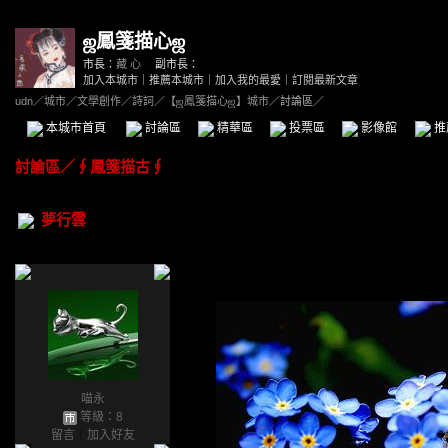
ஜ鳳箋描心ஜ
市長：
藏 心
副市長：
加入本城市
｜
推薦本城市
｜
加入我的最愛
｜
訂閱最新文章
udn
／
城市
／
文學創作
／
詩詞
／
【ஜ鳳箋描心ஜ】城市
／討論區／
本城市首頁
討論區
精華區
投票區
影像館
推
討論區
／
∮鳳箋描古∮
夢行雲
喵永
等級：8
留言
｜
加入好友