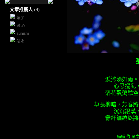
文章推薦人
(4)
淩子
藏 心
sunism
喵永
淚涔湧如雨。
心思攪亂
落花飄蕩愁空
草長柳暗，芳春將
沉沉銀漢
鬱紆纏繞終將
喵喵 依 吳