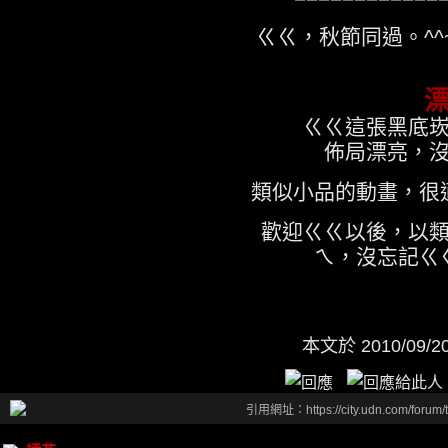
ㄍㄍ，秋節同過。^
ㄍㄍ這張黑底
佈局漂亮，
類似小品的動畫，很
歡迎ㄍㄍ以後，以
ㄟ，沒忘記ㄍ
本文於
2010/09/
引用網址：https://city.udn.com/forum