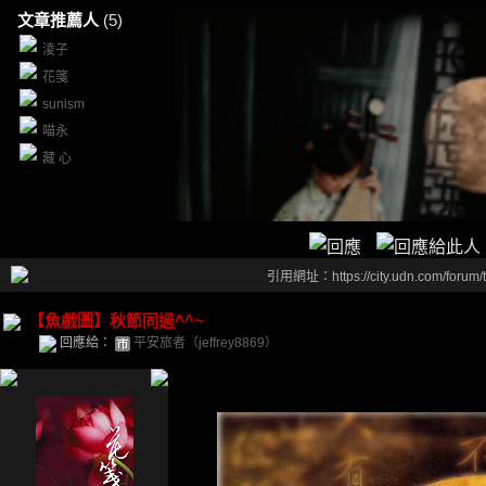
文章推薦人
(5)
淩子
花箋
sunism
喵永
藏 心
引用網址：https://city.udn.com/forum
【魚戲圖】秋節同過^^~
回應給：
平安旅者（jeffrey8869）