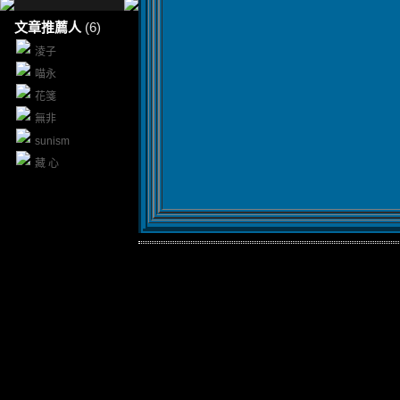
文章推薦人
(6)
淩子
喵永
花箋
無非
sunism
藏 心