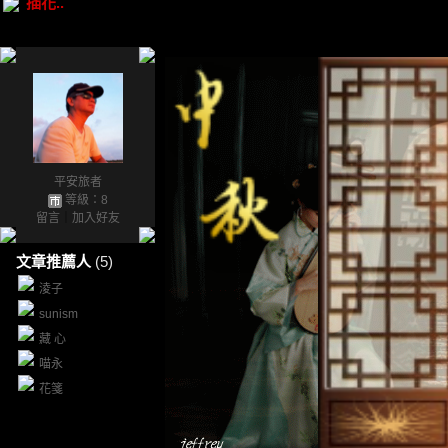
插花..
平安旅者
等級：8
留言
｜
加入好友
文章推薦人
(5)
淩子
sunism
藏 心
喵永
花箋