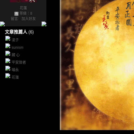
花箋
等級：8
留言
｜
加入好友
文章推薦人
(6)
淩子
sunism
藏 心
平安旅者
喵永
花箋