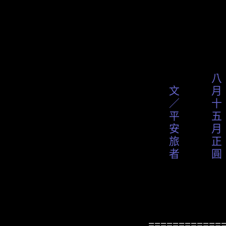
文／：平
動畫制作
八
文 月 
／ 十 
平 五 
安 月 
旅 正 
者 圓 
============