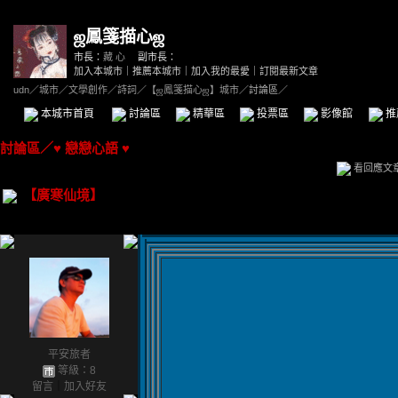
ஜ鳳箋描心ஜ
市長：
藏 心
副市長：
加入本城市
｜
推薦本城市
｜
加入我的最愛
｜
訂閱最新文章
udn
／
城市
／
文學創作
／
詩詞
／
【ஜ鳳箋描心ஜ】城市
／討論區／
本城市首頁
討論區
精華區
投票區
影像館
推
討論區
／
♥ 戀戀心語 ♥
看回應文
【廣寒仙境】
平安旅者
等級：8
留言
｜
加入好友