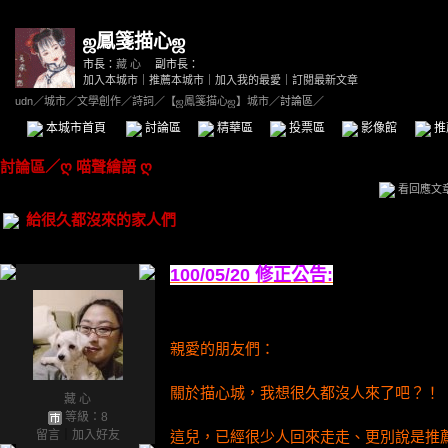
ஜ鳳箋描心ஜ
市長：
藏 心
副市長：
加入本城市
｜
推薦本城市
｜
加入我的最愛
｜
訂閱最新文章
udn
／
城市
／
文學創作
／
詩詞
／
【ஜ鳳箋描心ஜ】城市
／討論區／
本城市首頁
討論區
精華區
投票區
影像館
推
討論區
／
ღ 喵聲繪語 ღ
看回應文
給很久都沒來的家人們
100/05/20 修正公告:
親愛的朋友們：
關於描心城，我想很久都沒人來了吧？！
藏 心
等級：8
留言
｜
加入好友
這兒，已經很少人回來走走、更別說是推