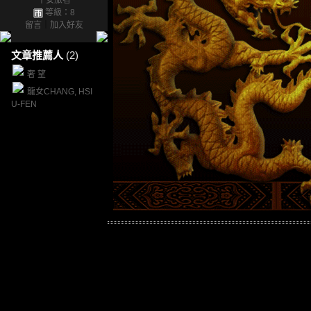
平安旅者
等級：8
留言
｜
加入好友
文章推薦人
(2)
奢 望
龍女CHANG, HSI
U-FEN