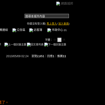
網路城邦
你還沒有登入喔(
馬上登入
/
加入會員
)
薦連結
公告區
訪客簿
市政中心
(0)
字體：
小
中
大
章
2010/05/09 02:24 瀏覽
2,651
｜回應
1
｜
推薦
11
薦了。