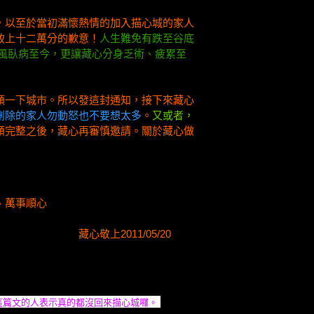
，以至於當初滿懷熱情的加入描心城的家人
致上十二萬分的歉意！
人生難免有跌至谷底
親中風臥病至今，更讓藏心分身乏術、疲累至
頓一下城市。所以發這封通知，接下來藏心
刪除的家人勿動怒也不要想太多
。
又或者，
頓完整之後，藏心再審慎邀請。關於藏心做
順心
1/05/20
這篇文的人表示真的都沒回來描心城囉。