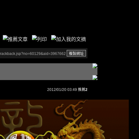
/trackback.jsp?no=60129&aid=3967662
2012/01/20 03:49
推薦
2