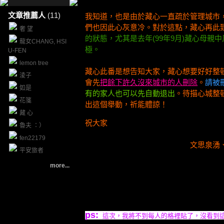
文章推薦人
(11)
我知道，也是由於藏心一直疏於管理城市
們也因此心灰意冷。對於這點，藏心再此
奢 望
的狀態，尤其是去年(99年9月)藏心母
龍女CHANG, HSI
極。
U-FEN
lemon tree
藏心此番是想告知大家，藏心想要好好整
淩子
會先
把餘下許久沒來城市的人刪除
。
請被
如是
有的家人也可以先自動退出
。待描心城整
花箋
出這個舉動，祈能體諒！
藏 心
祝大家
魯夫 ：）
fen22179
文思泉湧、萬事
平安旅者
more...
藏心敬上201
ps:
這次，我將不到每人的格裡貼了，沒看到