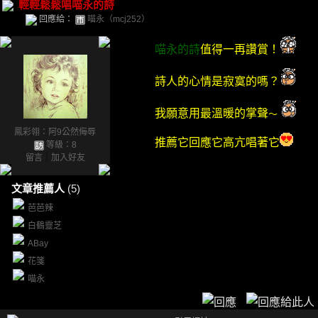
輕輕鬆鬆唱喵永的詩
回應給：
喵永（mcj252）
喵永的詩
值得一再讚賞！
詩人的心情是寂寞的嗎？
我願意用最溫暖的掌聲
～
鳳彩翎：阿9公然侮辱
推薦它回應它高亢唱著它
等級：8
留言
｜
加入好友
文章推薦人
(5)
芭芭辣
白鶴靈芝
ABay
花箋
喵永