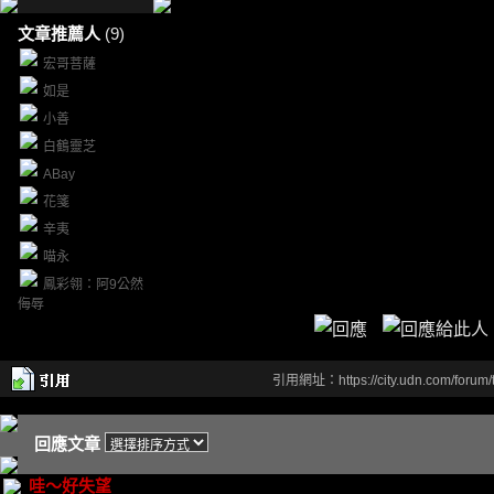
文章推薦人
(9)
宏哥菩薩
如是
小善
白鶴靈芝
ABay
花箋
辛夷
喵永
鳳彩翎：阿9公然
侮辱
引用網址：https://city.udn.com/forum
回應文章
哇～好失望