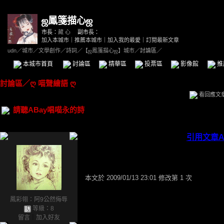
ஜ鳳箋描心ஜ
市長：
藏 心
副市長：
加入本城市
｜
推薦本城市
｜
加入我的最愛
｜
訂閱最新文章
udn
／
城市
／
文學創作
／
詩詞
／
【ஜ鳳箋描心ஜ】城市
／討論區／
本城市首頁
討論區
精華區
投票區
影像館
推
討論區
／
ღ 喵聲繪語 ღ
看回應文
請聽ABay唱喵永的詩
引用文章A
本文於
2009/01/13 23:01 修改第 1 次
鳳彩翎：阿9公然侮辱
等級：8
留言
｜
加入好友