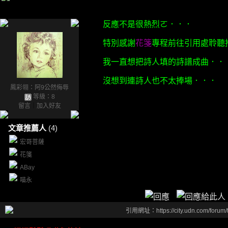
反應不是很熱烈ㄛ．．．
特別感謝
花箋
專程前往引用處聆聽
我一直想把詩人填的詩譜成曲．．
沒想到連詩人也不太捧場．．．
鳳彩翎：阿9公然侮辱
等級：8
留言
｜
加入好友
文章推薦人
(4)
宏哥菩薩
花箋
ABay
喵永
引用網址：https://city.udn.com/forum