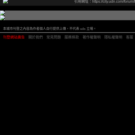
引用網址：https://city.udn.com/forum
本城市刊登之內容為作者個人自行提供上傳，不代表 udn 立場。
刊登網站廣告
︱
關於我們
︱
常見問題
︱
服務條款
︱
著作權聲明
︱
隱私權聲明
︱
客服