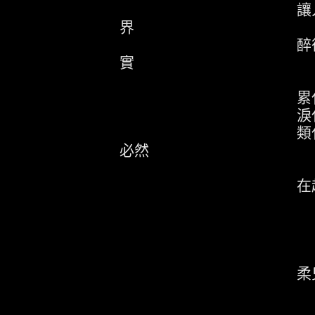
讓人會沉浸在情
界
醉後的世界,是
實
累化 是生存
淚化 是醉
類化 是清醒與
必然
在超獨醒中見
柔兒是我永