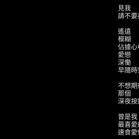
見我
請不要在
遙遠
模糊
佔據心中
愛戀
深慟
早隨時空
不想期
那個
深夜按鈴
曾是我
最喜愛
速食愛情