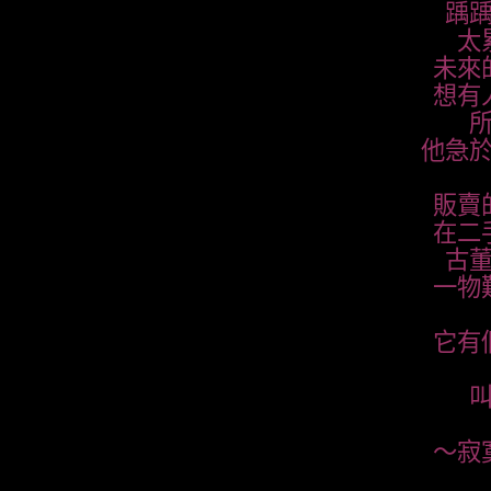
踽
太
未來
想有
他急
販賣
在二
古
一物
它有
～