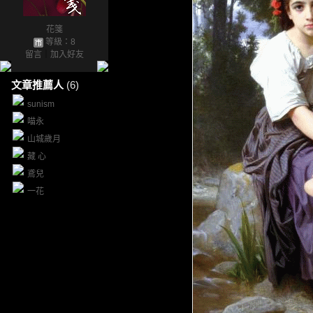
花箋
等級：8
留言
｜
加入好友
文章推薦人
(6)
sunism
喵永
山城歲月
藏 心
鳶兒
一花