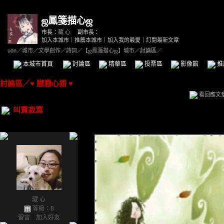
ஜ鳳箋描心ஜ
市長：
藏 心
副市長：
加入本城市
｜
推薦本城市
｜
加入我的最愛
｜
訂閱最新文章
udn
／
城市
／
文學創作
／
詩詞
／
【ஜ鳳箋描心ஜ】城市
／討論區／
本城市首頁
討論區
精華區
投票區
影像館
推
討論區
／
♥ 戀戀心語 ♥
看回應文
叫賣寂寞
藏 心
等級：8
留言
｜
加入好友