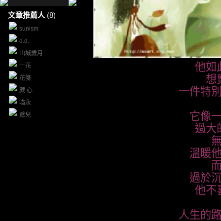
文章推薦人
(8)
sunism
d.d.
山城歲月
他如
一花
想
花箋
一件特
藏 心
喵永
它像
鳶兒
過大
溫暖
過於
他不
人生的