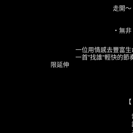
走開～
‧無非 回應
一位用情感去豐富生命
一首”找誰”輕快的節奏,
限延伸
【 找誰
電話響
誰
斗大的