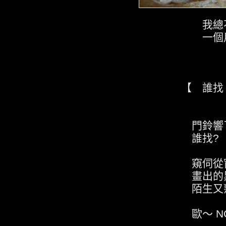
我總不時的想
一個用情感去豐
【 誰找 
門鈴響
誰找?
窺伺從窗櫺
畫出的黑
陌生又熟
歐～ NO