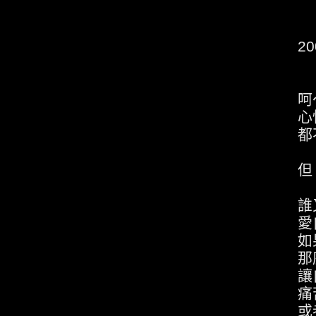
2001-05-30 
呵
心情的時態
都不及懂得如
但
誰又知
愛自己有什麼固
如果愛自己是
那麼至
讓自己快樂在
痛苦 就教
或者 讓享受痛