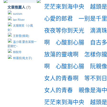
茫茫來到海中央 越頭
文章推薦人
(7)
sunism
心愛的郎君 一别是千
Ian River
太陽微笑〈小鳳
夜夜等你到天光 滴滴
女〉
王新發(楠哥)
啊 心酸割心腸 自古
溫小晴 要去溪頭一
星期忙~
林秋玲
放蕩的靈魂啊 怎樣你
林潮叔(毗太子)
啊 心酸割心腸 阮親
女人的青春啊 等不到
女人的青春 親像是海
茫茫來到海中央 越頭