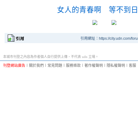
女人的青春啊 等不到
引用網址：https://city.udn.com/for
本城市刊登之內容為作者個人自行提供上傳，不代表 udn 立場。
刊登網站廣告
︱
關於我們
︱
常見問題
︱
服務條款
︱
著作權聲明
︱
隱私權聲明
︱
客服