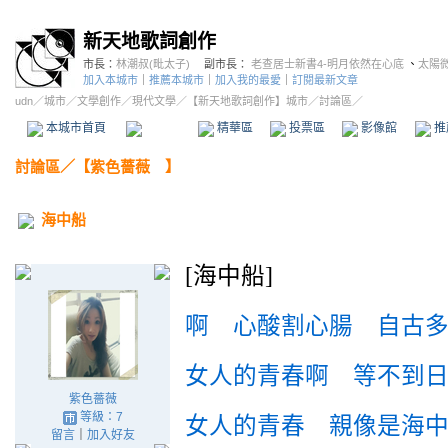
新天地歌詞創作
市長：
林潮叔(毗太子)
副市長：
老查居士新書4-明月依然在心底
、
太陽
加入本城市
｜
推薦本城市
｜
加入我的最愛
｜
訂閱最新文章
udn
／
城市
／
文學創作
／
現代文學
／
【新天地歌詞創作】城市
／討論區／
本城市首頁
討論區
精華區
投票區
影像館
推
討論區
／
【紫色薔薇 】
海中船
[海中船]
啊 心酸割心腸 自古
女人的青春啊 等不到
紫色薔薇
等級：7
女人的青春 親像是海
留言
｜
加入好友