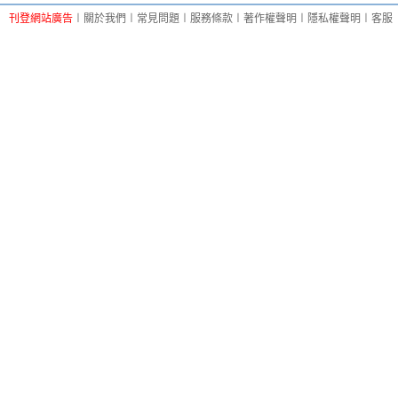
刊登網站廣告
︱
關於我們
︱
常見問題
︱
服務條款
︱
著作權聲明
︱
隱私權聲明
︱
客服