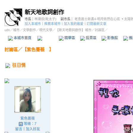
新天地歌詞創作
市長：
林潮叔(毗太子)
副市長：
老查居士新書4-明月依然在心底
、
太陽
加入本城市
｜
推薦本城市
｜
加入我的最愛
｜
訂閱最新文章
udn
／
城市
／
文學創作
／
現代文學
／
【新天地歌詞創作】城市
／討論區／
本城市首頁
討論區
精華區
投票區
影像館
推
討論區
／
【紫色薔薇 】
往日情
紫色薔薇
等級：7
留言
｜
加入好友