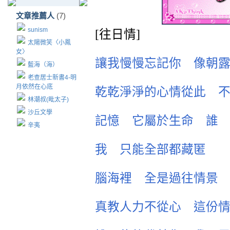
文章推薦人
(7)
sunism
[
往日情
]
太陽微笑〈小鳳
女〉
讓我慢慢忘記你 像朝
藍海（海）
老查居士新書4-明
月依然在心底
乾乾淨淨的心情從此 
林潮叔(毗太子)
沙丘文學
記憶 它屬於生命 誰
辛夷
我 只能全部都藏匿
腦海裡 全是過往情景
真教人力不從心 這份