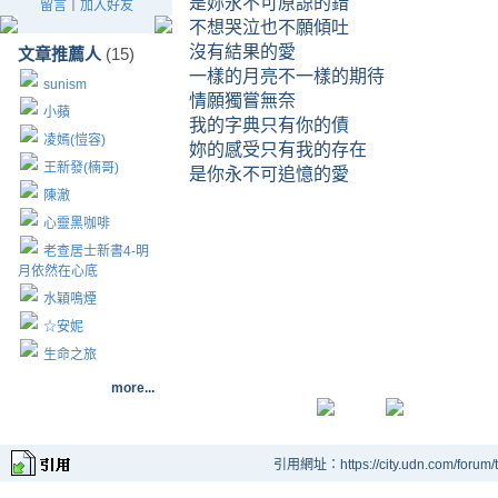
是妳永不可原諒的錯
留言
｜
加入好友
不想哭泣也不願傾吐
沒有結果的愛
文章推薦人
(15)
一樣的月亮不一樣的期待
sunism
情願獨嘗無奈
小蘋
我的字典只有你的債
凌嫣(愷容)
妳的感受只有我的存在
王新發(楠哥)
是你永不可追憶的愛
陳澈
心靈黑咖啡
老查居士新書4-明
月依然在心底
水穎鳴煙
☆安妮
生命之旅
more...
引用網址：https://city.udn.com/forum