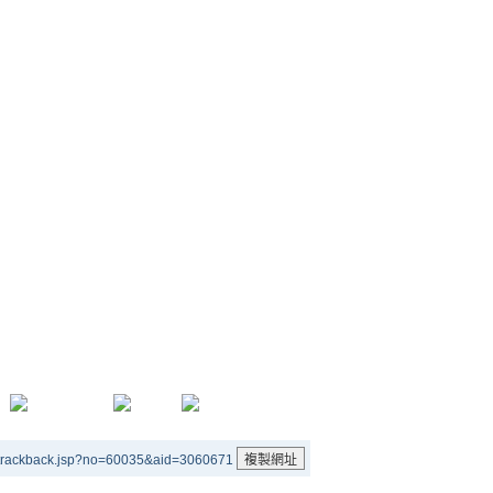
/trackback.jsp?no=60035&aid=3060671