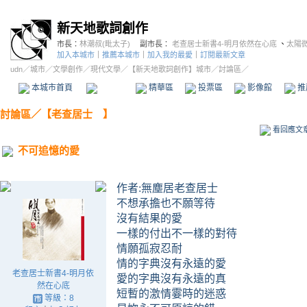
新天地歌詞創作
市長：
林潮叔(毗太子)
副市長：
老查居士新書4-明月依然在心底
、
太陽
加入本城市
｜
推薦本城市
｜
加入我的最愛
｜
訂閱最新文章
udn
／
城市
／
文學創作
／
現代文學
／
【新天地歌詞創作】城市
／討論區／
本城市首頁
討論區
精華區
投票區
影像館
推
討論區
／
【老查居士 】
看回應文
不可追憶的愛
作者:無塵居老查居士
不想承擔也不願等待
沒有結果的愛
一樣的付出不一樣的對待
情願孤寂忍耐
情的字典沒有永遠的愛
老查居士新書4-明月依
愛的字典沒有永遠的真
然在心底
短暫的激情霎時的迷惑
等級：8