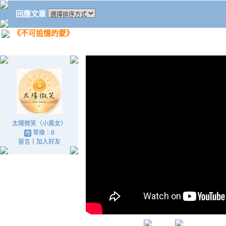
回應文章
《不可追憶的愛》
太陽微笑〈小鳳女〉
等級：8
留言
｜
加入好友