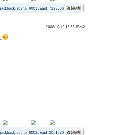
/trackback.jsp?no=60035&aid=7293066
2008/10/12 13:53
推薦
2
.
/trackback.jsp?no=60035&aid=3061030