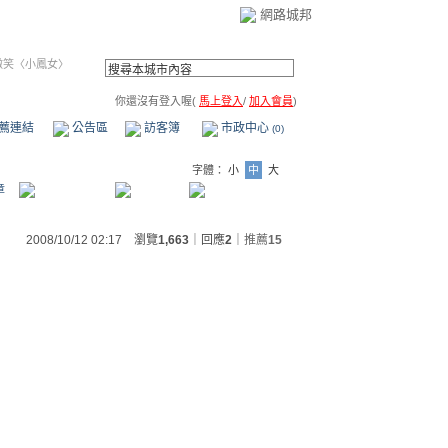
網路城邦
微笑〈小鳳女〉
你還沒有登入喔(
馬上登入
/
加入會員
)
薦連結
公告區
訪客簿
市政中心
(0)
字體：
小
中
大
章
2008/10/12 02:17 瀏覽
1,663
｜回應
2
｜
推薦
15