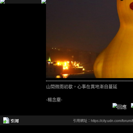
山間微雨初歇，心事在異地漸自蔓延
-楊念塵-
引用網址：https://city.udn.com/forum