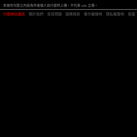
本城市刊登之內容為作者個人自行提供上傳，不代表 udn 立場。
刊登網站廣告
︱
關於我們
︱
常見問題
︱
服務條款
︱
著作權聲明
︱
隱私權聲明
︱
客服