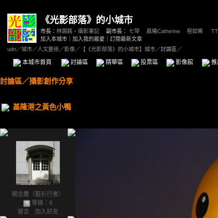
《光影部落》的小城市
市長：
林錫銘‧攝影筆記
副市長：
七琴
、
晨曦Catherine
、
程如晞
、
TT
加入本城市
｜
加入我的最愛
｜
訂閱最新文章
udn
／
城市
／
人文藝術
／
影像
／
【《光影部落》的小城市】城市
／討論區／
本城市首頁
討論區
精華區
投票區
影像館
推
討論區
／
攝影創作分享
基隆港之黃色小鴨
楊念塵（藍衫行者）
等級：8
留言
｜
加入好友