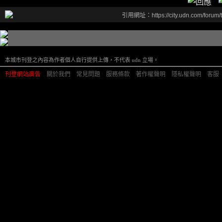
引用網址：https://city.udn.com/forum
本城市刊登之內容為作者個人自行提供上傳，不代表 udn 立場。
刊登網站廣告
︱
關於我們
︱
常見問題
︱
服務條款
︱
著作權聲明
︱
隱私權聲明
︱
客服