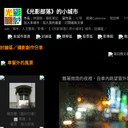
《光影部落》的小城市
市長：
林錫銘‧攝影筆記
副市長：
七琴
、
晨曦Catherine
、
程如晞
、
TT
加入本城市
｜
加入我的最愛
｜
訂閱最新文章
udn
／
城市
／
人文藝術
／
影像
／
【《光影部落》的小城市】城市
／討論區／
本城市首頁
討論區
精華區
投票區
影像館
推
討論區
／
攝影創作分享
看回應文
車窗外的風景
飄著微雨的夜裡，自車內眺望窗外
楊念塵（藍衫行者）
等級：8
留言
｜
加入好友