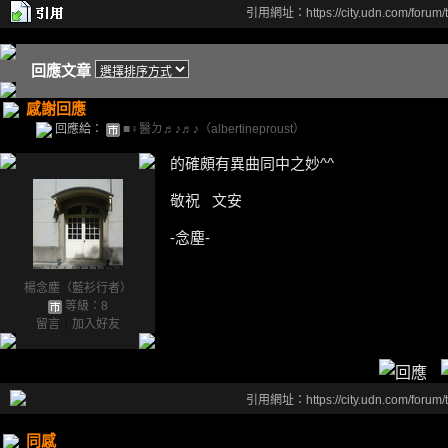
引用網址：https://city.udn.com/forum
回應文章
感謝回應
回應給：
■♀醫ㄉ♬♪♬♪（albertineproust）
的確頗有異曲同中之妙^^
敬祝 文安
-念塵-
楊念塵（藍衫行者）
等級：8
留言
｜
加入好友
引用網址：https://city.udn.com/forum
同感