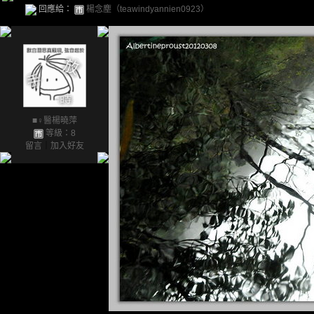
回應給：
楊念塵（teawindyannien0923）
■♀醫楊曉萍
等級：8
留言
｜
加入好友