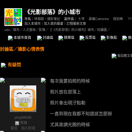
《光影部落》的小城市
市長：
林錫銘‧攝影筆記
副市長：
七琴
、
晨曦Catherine
、
程如晞
、
TT
加入本城市
｜
加入我的最愛
｜
訂閱最新文章
udn
／
城市
／
人文藝術
／
影像
／
【《光影部落》的小城市】城市
／討論區／
本城市首頁
討論區
精華區
投票區
影像館
推
討論區
／
攝影心情表情
看回應文
有疑問
每次我要拍照的時候
照片放在部落上
照片會出現汙點勒
一直到現在我都不知道該怎麼辦
ying98696
等級：
尤其是調光圈的時候
留言
｜
加入好友