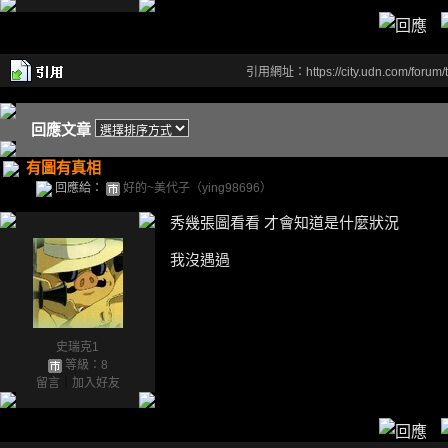
引用網址：https://city.udn.com/forum
回應文章
有圖有真相
回應給：
好的~美代子（ying98696）
秀幾張圖看看 才會知道是什麼狀況
我沒遇過
史瑞克1
等級：8
留言
｜
加入好友