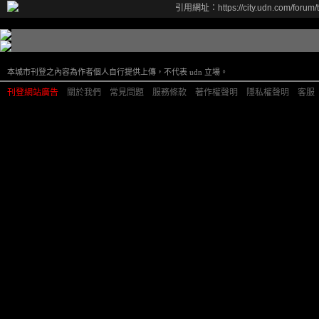
引用網址：https://city.udn.com/forum
本城市刊登之內容為作者個人自行提供上傳，不代表 udn 立場。
刊登網站廣告
︱
關於我們
︱
常見問題
︱
服務條款
︱
著作權聲明
︱
隱私權聲明
︱
客服