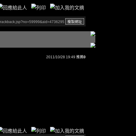
/trackback.jsp?no=59999&aid=4736295
2011/10/28 19:49
推薦
0