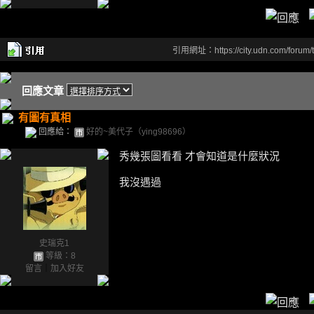
引用網址：https://city.udn.com/forum
回應文章
有圖有真相
回應給：
好的~美代子（ying98696）
秀幾張圖看看 才會知道是什麼狀況
我沒遇過
史瑞克1
等級：8
留言
｜
加入好友