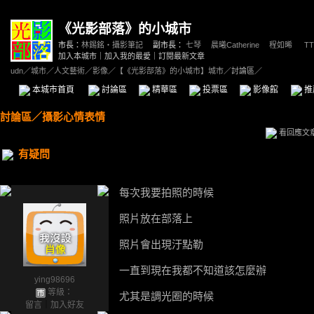
《光影部落》的小城市
市長：
林錫銘‧攝影筆記
副市長：
七琴
、
晨曦Catherine
、
程如晞
、
TT
加入本城市
｜
加入我的最愛
｜
訂閱最新文章
udn
／
城市
／
人文藝術
／
影像
／
【《光影部落》的小城市】城市
／討論區／
本城市首頁
討論區
精華區
投票區
影像館
推
討論區
／
攝影心情表情
看回應文
有疑問
每次我要拍照的時候
照片放在部落上
照片會出現汙點勒
一直到現在我都不知道該怎麼辦
ying98696
等級：
尤其是調光圈的時候
留言
｜
加入好友