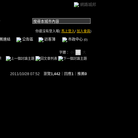
網路城邦
.
你還沒有登入喔(
馬上登入
/
加入會員
)
薦連結
公告區
訪客簿
市政中心
(0)
字體：
小
中
大
章
2011/10/28 07:52 瀏覽
1,442
｜回應
1
｜
推薦
0