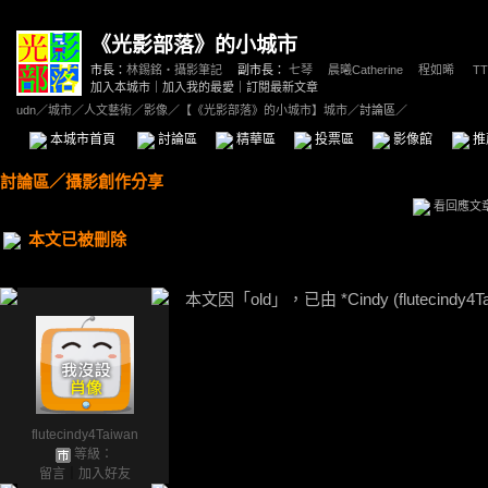
《光影部落》的小城市
市長：
林錫銘‧攝影筆記
副市長：
七琴
、
晨曦Catherine
、
程如晞
、
TT
加入本城市
｜
加入我的最愛
｜
訂閱最新文章
udn
／
城市
／
人文藝術
／
影像
／
【《光影部落》的小城市】城市
／討論區／
本城市首頁
討論區
精華區
投票區
影像館
推
討論區
／
攝影創作分享
看回應文
本文已被刪除
本文因「old」，已由 *Cindy (flutecindy4T
flutecindy4Taiwan
等級：
留言
｜
加入好友