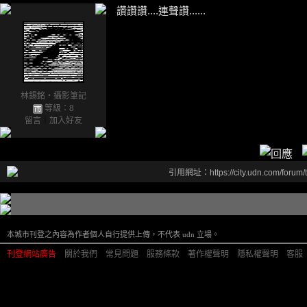
讚讚讚....連聲讚......
林錫銘‧攝影筆記
等級：8
留言
｜
加入好友
引用網址：https://city.udn.com/forum
本城市刊登之內容為作者個人自行提供上傳，不代表 udn 立場。
刊登網站廣告
︱
關於我們
︱
常見問題
︱
服務條款
︱
著作權聲明
︱
隱私權聲明
︱
客服