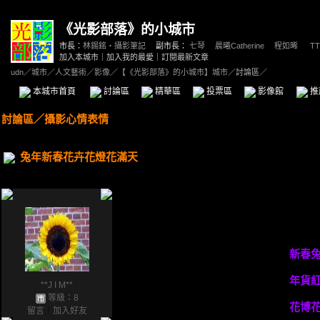
《光影部落》的小城市
市長：
林錫銘‧攝影筆記
副市長：
七琴
、
晨曦Catherine
、
程如晞
、
TT
加入本城市
｜
加入我的最愛
｜
訂閱最新文章
udn
／
城市
／
人文藝術
／
影像
／
【《光影部落》的小城市】城市
／討論區／
本城市首頁
討論區
精華區
投票區
影像館
推
討論區
／
攝影心情表情
兔年新春花卉花燈花滿天
新春
年貨
**J I M**
等級：8
花博
留言
｜
加入好友