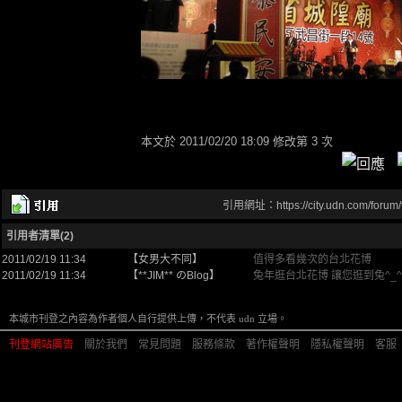
本文於
2011/02/20 18:09 修改第 3 次
引用網址：https://city.udn.com/forum
引用者清單(2)
2011/02/19 11:34
【女男大不同】
值得多看幾次的台北花博
2011/02/19 11:34
【**JIM** のBlog】
兔年逛台北花博 讓您逛到兔^_
本城市刊登之內容為作者個人自行提供上傳，不代表 udn 立場。
刊登網站廣告
︱
關於我們
︱
常見問題
︱
服務條款
︱
著作權聲明
︱
隱私權聲明
︱
客服