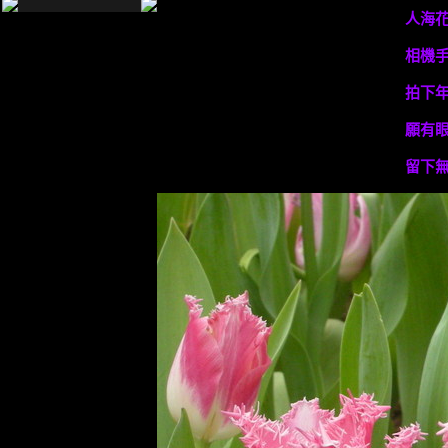
人海
相機
拍下
願有
留下