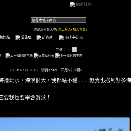
網路城邦
.
你還沒有登入喔(
馬上登入
/
加入會員
)
薦連結
公告區
訪客簿
市政中心
(0)
字體：
小
中
大
章
2010/07/08 01:16 瀏覽
1,569
｜回應
5
｜
推薦
0
玩水，海浪很大，我都站不穩........但我也撈到好多
巴要我也要學會游泳！