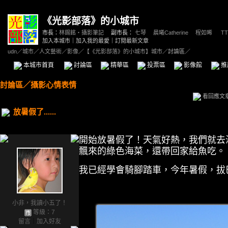
《光影部落》的小城市
市長：
林錫銘‧攝影筆記
副市長：
七琴
、
晨曦Catherine
、
程如晞
、
TT
加入本城市
｜
加入我的最愛
｜
訂閱最新文章
udn
／
城市
／
人文藝術
／
影像
／
【《光影部落》的小城市】城市
／討論區／
本城市首頁
討論區
精華區
投票區
影像館
推
討論區
／
攝影心情表情
看回應文
放暑假了......
開始放暑假了！天氣好熱，我們就去海邊
飄來的綠色海菜，還帶回家給魚吃。
我已經學會騎腳踏車，今年暑假，拔
小非，我讀小五了！
等級：7
留言
｜
加入好友