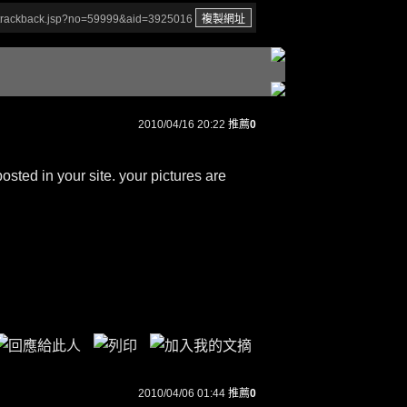
/trackback.jsp?no=59999&aid=3925016
2010/04/16 20:22
推薦
0
osted in your site. your pictures are
2010/04/06 01:44
推薦
0