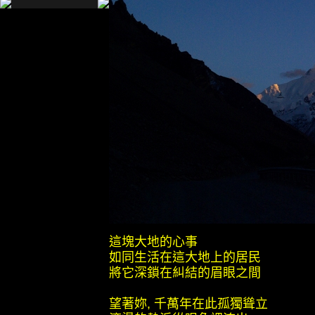
這塊大地的心事
如同生活在這大地上的居民
將它深鎖在糾結的眉眼之間
望著妳, 千萬年在此孤獨聳立