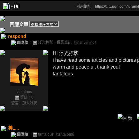
引用網址：https://city.udn.com/forum
回應文章
respond
回應給：
浮光掠影‧攝影筆記（linshyiming）
Hi 浮光掠影
i have read some articles and pictures p
warm and peaceful. thank you!
tantalous
tantalous
等級：6
留言
｜
加入好友
美.....
回應給：
tantalous（tantalous）