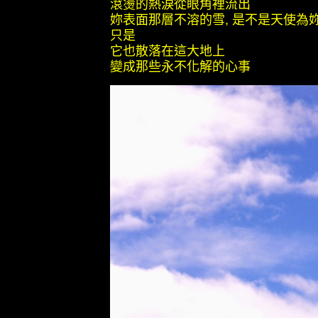
滾燙的熱淚從眼角裡流出
妳表面那層不溶的雪, 是不是天使為
只是
它也散落在這大地上
變成那些永不化解的心事