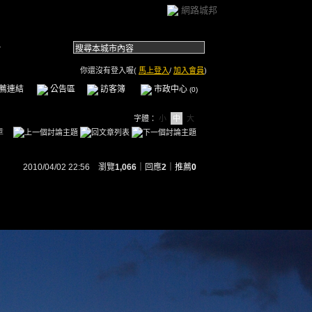
網路城邦
.
你還沒有登入喔(
馬上登入
/
加入會員
)
薦連結
公告區
訪客簿
市政中心
(0)
字體：
小
中
大
章
2010/04/02 22:56 瀏覽
1,066
｜回應
2
｜
推薦
0