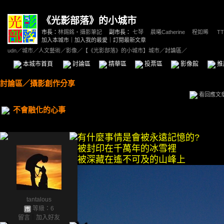
《光影部落》的小城市
市長：
林錫銘‧攝影筆記
副市長：
七琴
、
晨曦Catherine
、
程如晞
、
TT
加入本城市
｜
加入我的最愛
｜
訂閱最新文章
udn
／
城市
／
人文藝術
／
影像
／
【《光影部落》的小城市】城市
／討論區／
本城市首頁
討論區
精華區
投票區
影像館
推
討論區
／
攝影創作分享
看回應文
不會融化的心事
有什麼事情是會被永遠記憶的?
被封印在千萬年的冰雪裡
被深藏在遙不可及的山峰上
tantalous
等級：6
留言
｜
加入好友