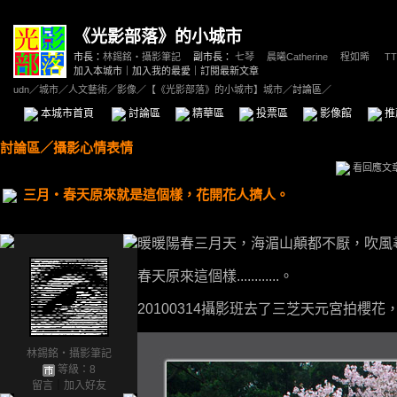
《光影部落》的小城市
市長：
林錫銘‧攝影筆記
副市長：
七琴
、
晨曦Catherine
、
程如晞
、
TT
加入本城市
｜
加入我的最愛
｜
訂閱最新文章
udn
／
城市
／
人文藝術
／
影像
／
【《光影部落》的小城市】城市
／討論區／
本城市首頁
討論區
精華區
投票區
影像館
推
討論區
／
攝影心情表情
看回應文
三月‧春天原來就是這個樣，花開花人擠人。
暖暖陽春三月天，海湄山顛都不厭，吹風
春天原來這個樣............。
20100314攝影班去了三芝天元宮拍櫻
林錫銘‧攝影筆記
等級：8
留言
｜
加入好友