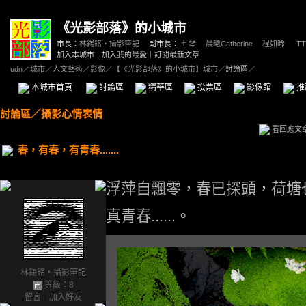
《光影部落》的小城市
市長：
林錫銘‧攝影筆記
副市長：
七琴
、
晨曦Catherine
、
程如晞
、
TT
加入本城市
｜
加入我的最愛
｜
訂閱最新文章
udn
／
城市
／
人文藝術
／
影像
／
【《光影部落》的小城市】城市
／討論區／
本城市首頁
討論區
精華區
投票區
影像館
推
討論區
／
攝影心情表情
看回應文
春，有春，有青春.......
浮萍自飄零，春已探頭，荷塘
真青春......。
林錫銘‧攝影筆記
等級：8
留言
｜
加入好友