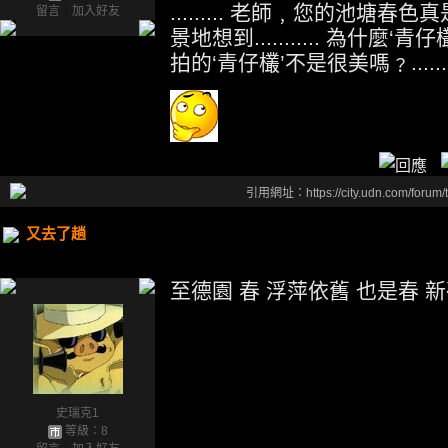
......... 老師﹐您的池塘春色
留言
｜
加入好友
景地想到........... 為什麼‘
拍的‘青仔欉’不是很美嗎﹖.........
引用網址：https://city.udn.com/forum
又去了趟
至德園 春 浮萍依舊 也是春 
史瑞克1
等級：8