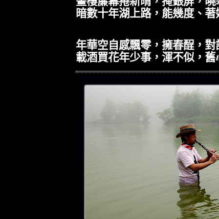
畫樓簾幕捲新晴，掩銀屏，曉
暗數十年湖上路，能幾度、著
年華空自感飄零，擁春酲，對
載酒買花年少事，渾不似，舊