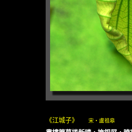
《江城子》
宋‧盧祖皋