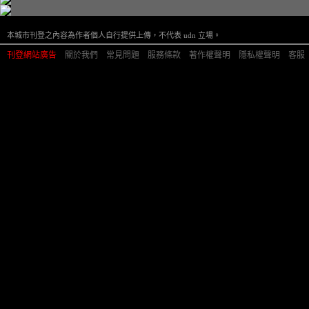
本城市刊登之內容為作者個人自行提供上傳，不代表 udn 立場。
刊登網站廣告
︱
關於我們
︱
常見問題
︱
服務條款
︱
著作權聲明
︱
隱私權聲明
︱
客服