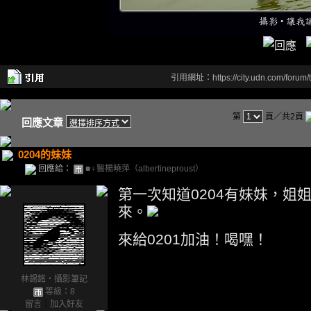
引用網址：https://city.udn.com/forum
第
頁／共2頁
回應文章
0204的妹妹
回應給：
■♀醫楊曉萍（albertineproust）
第一次知道0204有妹妹，姐
來。
來給0201加油！喝嘿！
林錫銘‧攝影筆記
等級：8
留言
｜
加入好友