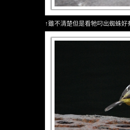
↑雖不清楚但是看牠叼出蜘蛛好有