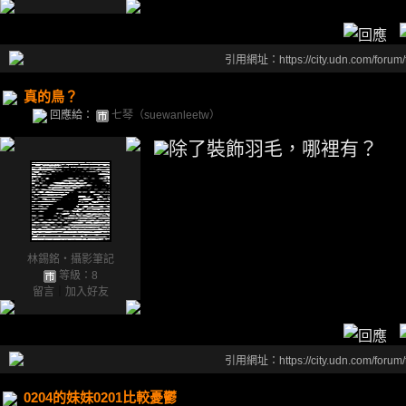
引用網址：https://city.udn.com/forum
真的鳥？
回應給：
七琴（suewanleetw）
除了裝飾羽毛，哪裡有？
林錫銘‧攝影筆記
等級：8
留言
｜
加入好友
引用網址：https://city.udn.com/forum
0204的妹妹0201比較憂鬱