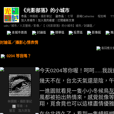
《光影部落》的小城市
市長：
林錫銘‧攝影筆記
副市長：
七琴
、
晨曦Catherine
、
程如晞
、
TT
加入本城市
｜
加入我的最愛
｜
訂閱最新文章
udn
／
城市
／
人文藝術
／
影像
／
【《光影部落》的小城市】城市
／討論區／
本城市首頁
討論區
精華區
投票區
影像館
推
討論區
／
攝影心情表情
看回應文
0204 等我嗎？
今天0204等你喔！呵呵.....我
幾天不在，台北天氣還是陰，
一進園就看見一隻小小冬候鳥
風都被拍出熱情來，感覺就像等我
林錫銘‧攝影筆記
翔，覓食竟也可以這樣盡情優
等級：8
留言
｜
加入好友
在台北待久了，看到一隻蜻蜓