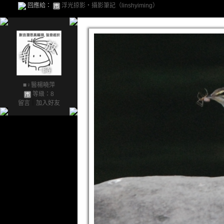
回應給：
浮光掠影‧攝影筆記（linshyiming）
■♀醫楊曉萍
等級：8
留言
｜
加入好友